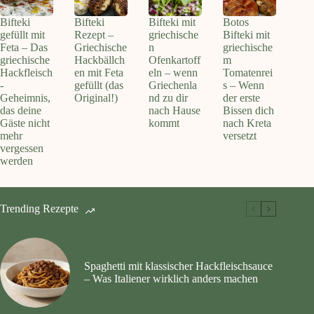
Bifteki
Bifteki
Bifteki mit
Botos
gefüllt mit
Rezept –
griechische
Bifteki mit
Feta – Das
Griechische
n
griechische
griechische
Hackbällch
Ofenkartoff
m
Hackfleisch
en mit Feta
eln – wenn
Tomatenrei
-
gefüllt (das
Griechenla
s – Wenn
Geheimnis,
Original!)
nd zu dir
der erste
das deine
nach Hause
Bissen dich
Gäste nicht
kommt
nach Kreta
mehr
versetzt
vergessen
werden
Trending Rezepte
Spaghetti mit klassischer Hackfleischsauce
– Was Italiener wirklich anders machen