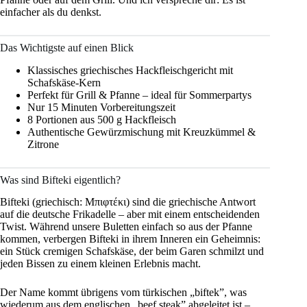
einfacher als du denkst.
Das Wichtigste auf einen Blick
Klassisches griechisches Hackfleischgericht mit
Schafskäse-Kern
Perfekt für Grill & Pfanne – ideal für Sommerpartys
Nur 15 Minuten Vorbereitungszeit
8 Portionen aus 500 g Hackfleisch
Authentische Gewürzmischung mit Kreuzkümmel &
Zitrone
Was sind Bifteki eigentlich?
Bifteki (griechisch: Μπιφτέκι) sind die griechische Antwort
auf die deutsche Frikadelle – aber mit einem entscheidenden
Twist. Während unsere Buletten einfach so aus der Pfanne
kommen, verbergen Bifteki in ihrem Inneren ein Geheimnis:
ein Stück cremigen Schafskäse, der beim Garen schmilzt und
jeden Bissen zu einem kleinen Erlebnis macht.
Der Name kommt übrigens vom türkischen „biftek”, was
wiederum aus dem englischen „beef steak” abgeleitet ist –