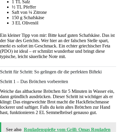
1 TL Salz
½ TL Pfeffer
Saft von ¼ Zitrone
150 g Schafskäse
3 EL Olivenöl
Ein kleiner Tipp von mir: Bitte kauf guten Schafskäse. Das ist
der Star des Gerichts. Wer hier an der falschen Stelle spart,
merkt es sofort im Geschmack. Ein echter griechischer Feta
(PDO) ist ideal – er schmilzt wunderbar und bringt diese
typische, leicht säuerliche Note mit.
Schritt für Schritt: So gelingen dir die perfekten Bifteki
Schritt 1 – Das Brötchen vorbereiten
Weiche das altbackene Brötchen für 5 Minuten in Wasser ein,
dann gründlich ausdrücken. Dieser Schritt ist wichtiger als er
klingt: Das eingeweichte Brot macht die Hackfleischmasse
lockerer und saftiger. Falls du kein altes Brötchen zur Hand
hast, funktionieren 2 EL Semmelbrösel genauso gut.
See also
Rouladenspieße vom Grill: Omas Rouladen