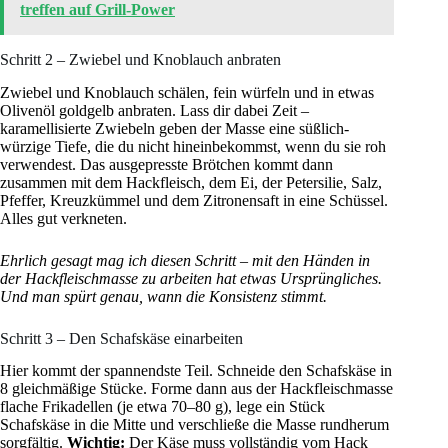
treffen auf Grill-Power
Schritt 2 – Zwiebel und Knoblauch anbraten
Zwiebel und Knoblauch schälen, fein würfeln und in etwas
Olivenöl goldgelb anbraten. Lass dir dabei Zeit –
karamellisierte Zwiebeln geben der Masse eine süßlich-
würzige Tiefe, die du nicht hineinbekommst, wenn du sie roh
verwendest. Das ausgepresste Brötchen kommt dann
zusammen mit dem Hackfleisch, dem Ei, der Petersilie, Salz,
Pfeffer, Kreuzkümmel und dem Zitronensaft in eine Schüssel.
Alles gut verkneten.
Ehrlich gesagt mag ich diesen Schritt – mit den Händen in
der Hackfleischmasse zu arbeiten hat etwas Ursprüngliches.
Und man spürt genau, wann die Konsistenz stimmt.
Schritt 3 – Den Schafskäse einarbeiten
Hier kommt der spannendste Teil. Schneide den Schafskäse in
8 gleichmäßige Stücke. Forme dann aus der Hackfleischmasse
flache Frikadellen (je etwa 70–80 g), lege ein Stück
Schafskäse in die Mitte und verschließe die Masse rundherum
sorgfältig.
Wichtig:
Der Käse muss vollständig vom Hack