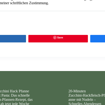
meiner schriftlichen Zustimmung.
Save
Share
cchini Hack Pfanne
20‑Minuten
t Pasta: Das schnelle
Zucchini‑Hackfleisch‑Pf
n-Pfannen-Rezept, das
anne mit Nudeln –
 ab jetzt jede Woche
Schnelles Abendessen