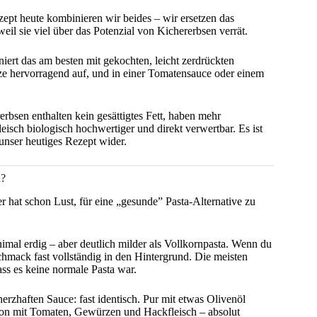
zept heute kombinieren wir beides – wir ersetzen das
weil sie viel über das Potenzial von Kichererbsen verrät.
iert das am besten mit gekochten, leicht zerdrückten
ze hervorragend auf, und in einer Tomatensauce oder einem
erbsen enthalten kein gesättigtes Fett, haben mehr
Fleisch biologisch hochwertiger und direkt verwertbar. Es ist
unser heutiges Rezept wider.
d?
er hat schon Lust, für eine „gesunde” Pasta-Alternative zu
imal erdig – aber deutlich milder als Vollkornpasta. Wenn du
schmack fast vollständig in den Hintergrund. Die meisten
ass es keine normale Pasta war.
rzhaften Sauce: fast identisch. Pur mit etwas Olivenöl
ion mit Tomaten, Gewürzen und Hackfleisch – absolut