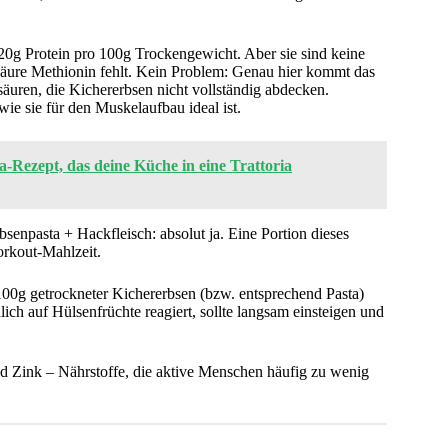
d 20g Protein pro 100g Trockengewicht. Aber sie sind keine
osäure Methionin fehlt. Kein Problem: Genau hier kommt das
osäuren, die Kichererbsen nicht vollständig abdecken.
 wie sie für den Muskelaufbau ideal ist.
a-Rezept, das deine Küche in eine Trattoria
npasta + Hackfleisch: absolut ja. Eine Portion dieses
Workout-Mahlzeit.
00g getrockneter Kichererbsen (bzw. entsprechend Pasta)
ich auf Hülsenfrüchte reagiert, sollte langsam einsteigen und
d Zink – Nährstoffe, die aktive Menschen häufig zu wenig