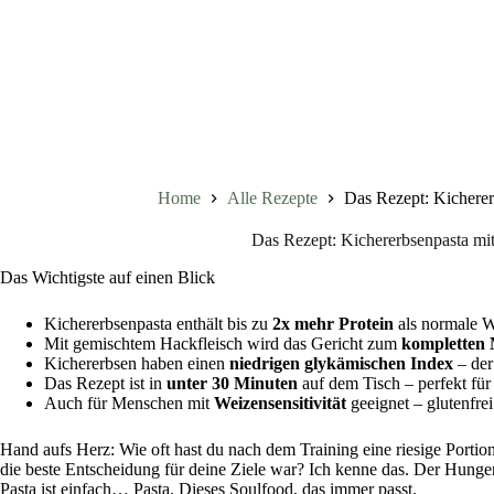
Home
Alle Rezepte
Das Rezept: Kicherer
Das Rezept: Kichererbsenpasta mi
Das Wichtigste auf einen Blick
Kichererbsenpasta enthält bis zu
2x mehr Protein
als normale W
Mit gemischtem Hackfleisch wird das Gericht zum
kompletten 
Kichererbsen haben einen
niedrigen glykämischen Index
– der 
Das Rezept ist in
unter 30 Minuten
auf dem Tisch – perfekt für
Auch für Menschen mit
Weizensensitivität
geeignet – glutenfre
Hand aufs Herz: Wie oft hast du nach dem Training eine riesige Portion
die beste Entscheidung für deine Ziele war? Ich kenne das. Der Hunger
Pasta ist einfach… Pasta. Dieses Soulfood, das immer passt.