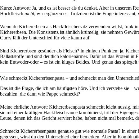
Kurze Antwort: Ja, und es ist besser als du denkst. Aber in unserem Re
Hackfleisch
nicht
, wir ergänzen es. Trotzdem ist die Frage interessant, 
Wenn du Kichererbsen als Hackfleischersatz verwenden willst, funktion
Kichererbsen. Die Konsistenz ist ähnlich krümelig, sie nehmen Gewür
Curry fällt der Unterschied für viele kaum auf.
Sind Kichererbsen gesünder als Fleisch? In einigen Punkten: ja. Kicher
Ballaststoffe und sind deutlich kalorienärmer. Dafür ist das Protein in 
kein Entweder-oder – es ist ein kluges Beides. Und genau das spiegelt 
Wie schmeckt Kichererbsenpasta – und schmeckt man den Unterschie
Das ist die Frage, die ich am häufigsten höre. Und ich verstehe sie – w
bezahlen, die dann wie Pappe schmeckt?
Meine ehrliche Antwort: Kichererbsenpasta schmeckt leicht nussig, min
sie mit einer kräftigen Hackfleischsauce kombinierst, tritt der Eigenge
Leute, denen ich das Gericht serviert habe, haben nicht mal bemerkt, d
Schmeckt Kichererbsenpasta genauso gut wie normale Pasta? In einer he
gegessen, wirst du den Unterschied eher bemerken. Aber in Kombinat