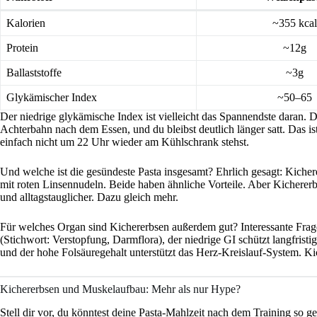
Kalorien
~355 kcal
Protein
~12g
Ballaststoffe
~3g
Glykämischer Index
~50–65
Der niedrige glykämische Index ist vielleicht das Spannendste daran. D
Achterbahn nach dem Essen, und du bleibst deutlich länger satt. Das i
einfach nicht um 22 Uhr wieder am Kühlschrank stehst.
Und welche ist die gesündeste Pasta insgesamt? Ehrlich gesagt: Kicher
mit roten Linsennudeln. Beide haben ähnliche Vorteile. Aber Kicherer
und alltagstauglicher. Dazu gleich mehr.
Für welches Organ sind Kichererbsen außerdem gut? Interessante Frage
(Stichwort: Verstopfung, Darmflora), der niedrige GI schützt langfris
und der hohe Folsäuregehalt unterstützt das Herz-Kreislauf-System. Ki
Kichererbsen und Muskelaufbau: Mehr als nur Hype?
Stell dir vor, du könntest deine Pasta-Mahlzeit nach dem Training so g