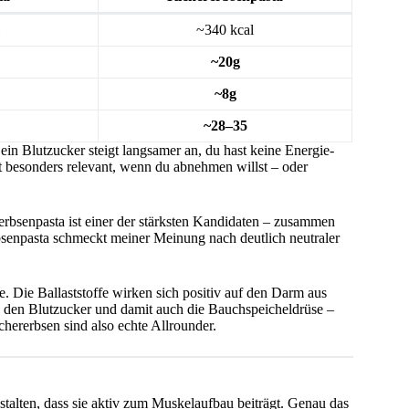
~340 kcal
~20g
~8g
~28–35
ein Blutzucker steigt langsamer an, du hast keine Energie-
st besonders relevant, wenn du abnehmen willst – oder
erbsenpasta ist einer der stärksten Kandidaten – zusammen
bsenpasta schmeckt meiner Meinung nach deutlich neutraler
. Die Ballaststoffe wirken sich positiv auf den Darm aus
tig den Blutzucker und damit auch die Bauchspeicheldrüse –
chererbsen sind also echte Allrounder.
estalten, dass sie aktiv zum Muskelaufbau beiträgt. Genau das