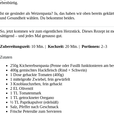
ebenbürtig.
Ist sie gesünder als Weizenpasta? Ja, das haben wir oben bereits geklä
und Gesundheit wählen. Du bekommst beides.
So, jetzt kommen wir zum eigentlichen Herzstück. Dieses Rezept ist me
sättigend – und jedes Mal genauso gut.
Zubereitungszeit:
10 Min. |
Kochzeit:
20 Min. |
Portionen:
2–3
Zutaten
250g Kichererbsenpasta (Penne oder Fusilli funktionieren am be
400g gemischtes Hackfleisch (Rind + Schwein)
1 Dose gehackte Tomaten (400g)
1 mittelgroße Zwiebel, fein gewürfelt
3 Knoblauchzehen, fein gehackt
2 EL Olivenöl
1 TL Tomatenmark
1 TL getrockneter Oregano
½ TL Paprikapulver (edelsüß)
Salz, Pfeffer nach Geschmack
Frische Petersilie zum Servieren