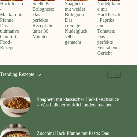
Hackfleisch
Snelle Pasta
Spaghetti
Nudelpfann
-
Bolognese:
mit weißer
e mit
Makkaroni-
Das
Bolognese:
Hackfleisch
Pfanne:
perfekte
Das
, Paprika
Das
Rezept für
cremige
und
ultimative
unter 30
Nudelglück
Tomaten:
Comfort-
Minuten
selbst
Das
Food-
gemacht
perfekte
Rezept
Feierabend-
Gericht
Trending Rezepte
Spaghetti mit klassischer Hackfleischsauce
– Was Italiener wirklich anders machen
Zucchini Hack Pfanne mit Pasta: Das