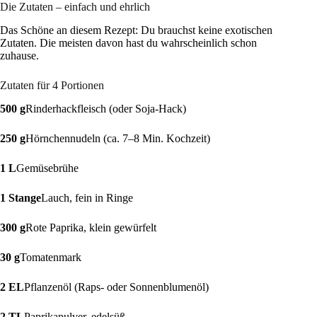
Die Zutaten – einfach und ehrlich
Das Schöne an diesem Rezept: Du brauchst keine exotischen
Zutaten. Die meisten davon hast du wahrscheinlich schon
zuhause.
Zutaten für 4 Portionen
500 g
Rinderhackfleisch (oder Soja-Hack)
250 g
Hörnchennudeln (ca. 7–8 Min. Kochzeit)
1 L
Gemüsebrühe
1 Stange
Lauch, fein in Ringe
300 g
Rote Paprika, klein gewürfelt
30 g
Tomatenmark
2 EL
Pflanzenöl (Raps- oder Sonnenblumenöl)
2 TL
Paprikapulver, edelsüß