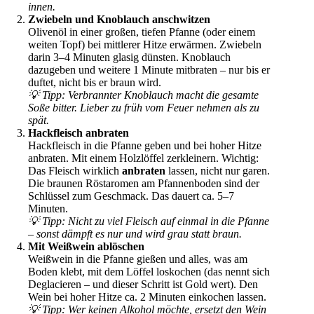
innen.
Zwiebeln und Knoblauch anschwitzen
Olivenöl in einer großen, tiefen Pfanne (oder einem
weiten Topf) bei mittlerer Hitze erwärmen. Zwiebeln
darin 3–4 Minuten glasig dünsten. Knoblauch
dazugeben und weitere 1 Minute mitbraten – nur bis er
duftet, nicht bis er braun wird.
💡 Tipp: Verbrannter Knoblauch macht die gesamte
Soße bitter. Lieber zu früh vom Feuer nehmen als zu
spät.
Hackfleisch anbraten
Hackfleisch in die Pfanne geben und bei hoher Hitze
anbraten. Mit einem Holzlöffel zerkleinern. Wichtig:
Das Fleisch wirklich
anbraten
lassen, nicht nur garen.
Die braunen Röstaromen am Pfannenboden sind der
Schlüssel zum Geschmack. Das dauert ca. 5–7
Minuten.
💡 Tipp: Nicht zu viel Fleisch auf einmal in die Pfanne
– sonst dämpft es nur und wird grau statt braun.
Mit Weißwein ablöschen
Weißwein in die Pfanne gießen und alles, was am
Boden klebt, mit dem Löffel loskochen (das nennt sich
Deglacieren – und dieser Schritt ist Gold wert). Den
Wein bei hoher Hitze ca. 2 Minuten einkochen lassen.
💡 Tipp: Wer keinen Alkohol möchte, ersetzt den Wein