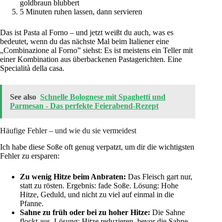
goldbraun blubbert
5 Minuten ruhen lassen, dann servieren
Das ist Pasta al Forno – und jetzt weißt du auch, was es
bedeutet, wenn du das nächste Mal beim Italiener eine
„Combinazione al Forno” siehst: Es ist meistens ein Teller mit
einer Kombination aus überbackenen Pastagerichten. Eine
Specialità della casa.
See also
Schnelle Bolognese mit Spaghetti und
Parmesan - Das perfekte Feierabend-Rezept
Häufige Fehler – und wie du sie vermeidest
Ich habe diese Soße oft genug verpatzt, um dir die wichtigsten
Fehler zu ersparen:
Zu wenig Hitze beim Anbraten:
Das Fleisch gart nur,
statt zu rösten. Ergebnis: fade Soße. Lösung: Hohe
Hitze, Geduld, und nicht zu viel auf einmal in die
Pfanne.
Sahne zu früh oder bei zu hoher Hitze:
Die Sahne
flockt aus. Lösung: Hitze reduzieren, bevor die Sahne