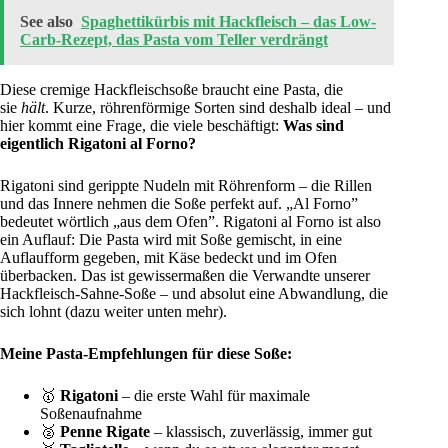
See also
Spaghettikürbis mit Hackfleisch – das Low-
Carb-Rezept, das Pasta vom Teller verdrängt
Diese cremige Hackfleischsoße braucht eine Pasta, die
sie
hält
. Kurze, röhrenförmige Sorten sind deshalb ideal – und
hier kommt eine Frage, die viele beschäftigt:
Was sind
eigentlich Rigatoni al Forno?
Rigatoni sind gerippte Nudeln mit Röhrenform – die Rillen
und das Innere nehmen die Soße perfekt auf. „Al Forno”
bedeutet wörtlich „aus dem Ofen”. Rigatoni al Forno ist also
ein Auflauf: Die Pasta wird mit Soße gemischt, in eine
Auflaufform gegeben, mit Käse bedeckt und im Ofen
überbacken. Das ist gewissermaßen die Verwandte unserer
Hackfleisch-Sahne-Soße – und absolut eine Abwandlung, die
sich lohnt (dazu weiter unten mehr).
Meine Pasta-Empfehlungen für diese Soße:
🥇
Rigatoni
– die erste Wahl für maximale
Soßenaufnahme
🥈
Penne Rigate
– klassisch, zuverlässig, immer gut