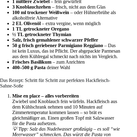
1 mittlere Zwiebel
– fein gewürfelt
3 Knoblauchzehen
– frisch, nicht aus dem Glas
100 ml trockener Weißwein
– oder Hühnerbrühe als
alkoholfreie Alternative
2 EL Olivenöl
– extra vergine, wenn möglich
1 TL getrockneter Oregano
½ TL getrockneter Thymian
Salz, frisch gemahlener schwarzer Pfeffer
50 g frisch geriebener Parmigiano Reggiano
– Das
ist kein Luxus, das ist Pflicht. Der abgepackte Parmesan
aus dem Kühlregal schmeckt nach nichts im Vergleich.
Frisches Basilikum
– zum Anrichten
400–500 g Pasta
deiner Wahl
Das Rezept: Schritt für Schritt zur perfekten Hackfleisch-
Sahne-Soße
Mise en place – alles vorbereiten
Zwiebel und Knoblauch fein würfeln. Hackfleisch aus
dem Kühlschrank nehmen und 10 Minuten auf
Zimmertemperatur kommen lassen – so brät es
gleichmäßiger an. Einen großen Topf mit Salzwasser
für die Pasta aufsetzen.
💡 Tipp: Salz das Nudelwasser großzügig – es soll “wie
Meerwasser” schmecken. Das würzt die Pasta von