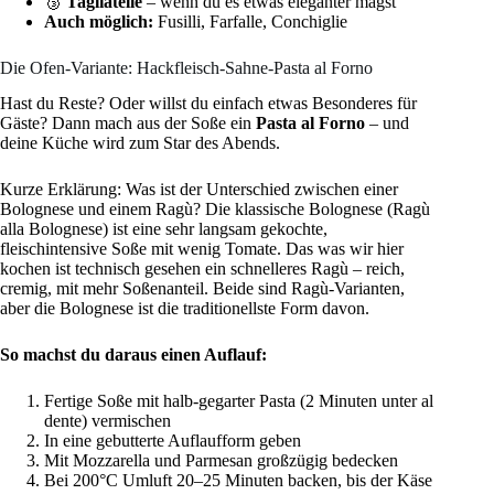
🥉
Tagliatelle
– wenn du es etwas eleganter magst
Auch möglich:
Fusilli, Farfalle, Conchiglie
Die Ofen-Variante: Hackfleisch-Sahne-Pasta al Forno
Hast du Reste? Oder willst du einfach etwas Besonderes für
Gäste? Dann mach aus der Soße ein
Pasta al Forno
– und
deine Küche wird zum Star des Abends.
Kurze Erklärung: Was ist der Unterschied zwischen einer
Bolognese und einem Ragù? Die klassische Bolognese (Ragù
alla Bolognese) ist eine sehr langsam gekochte,
fleischintensive Soße mit wenig Tomate. Das was wir hier
kochen ist technisch gesehen ein schnelleres Ragù – reich,
cremig, mit mehr Soßenanteil. Beide sind Ragù-Varianten,
aber die Bolognese ist die traditionellste Form davon.
So machst du daraus einen Auflauf:
Fertige Soße mit halb-gegarter Pasta (2 Minuten unter al
dente) vermischen
In eine gebutterte Auflaufform geben
Mit Mozzarella und Parmesan großzügig bedecken
Bei 200°C Umluft 20–25 Minuten backen, bis der Käse