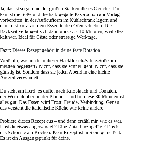
Ja, das ist sogar eine der großen Stärken dieses Gerichts. Du
kannst die Soße und die halb-gegarte Pasta schon am Vortag
vorbereiten, in der Auflaufform im Kühlschrank lagern und
dann erst kurz vor dem Essen in den Ofen schieben. Die
Backzeit verlängert sich dann um ca. 5–10 Minuten, weil alles
kalt war. Ideal für Gäste oder stressige Werktage.
Fazit: Dieses Rezept gehört in deine feste Rotation
Weißt du, was mich an dieser Hackfleisch-Sahne-Soße am
meisten begeistert? Nicht, dass sie schnell geht. Nicht, dass sie
günstig ist. Sondern dass sie jeden Abend in eine kleine
Auszeit verwandelt.
Du steht am Herd, es duftet nach Knoblauch und Tomaten,
der Wein blubbert in der Pfanne – und für diese 30 Minuten ist
alles gut. Das Essen wird Trost, Freude, Verbindung. Genau
das versteht die italienische Küche wie keine andere.
Probiere dieses Rezept aus – und dann erzähl mir, wie es war.
Hast du etwas abgewandelt? Eine Zutat hinzugefügt? Das ist
das Schönste am Kochen: Kein Rezept ist in Stein gemeißelt.
Es ist ein Ausgangspunkt für deins.