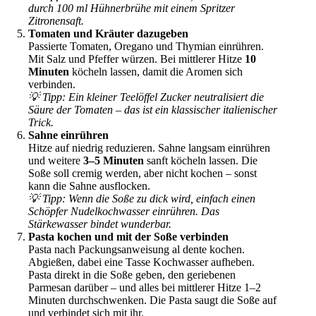
durch 100 ml Hühnerbrühe mit einem Spritzer
Zitronensaft.
Tomaten und Kräuter dazugeben
Passierte Tomaten, Oregano und Thymian einrühren.
Mit Salz und Pfeffer würzen. Bei mittlerer Hitze
10
Minuten
köcheln lassen, damit die Aromen sich
verbinden.
💡 Tipp: Ein kleiner Teelöffel Zucker neutralisiert die
Säure der Tomaten – das ist ein klassischer italienischer
Trick.
Sahne einrühren
Hitze auf niedrig reduzieren. Sahne langsam einrühren
und weitere
3–5 Minuten
sanft köcheln lassen. Die
Soße soll cremig werden, aber nicht kochen – sonst
kann die Sahne ausflocken.
💡 Tipp: Wenn die Soße zu dick wird, einfach einen
Schöpfer Nudelkochwasser einrühren. Das
Stärkewasser bindet wunderbar.
Pasta kochen und mit der Soße verbinden
Pasta nach Packungsanweisung al dente kochen.
Abgießen, dabei eine Tasse Kochwasser aufheben.
Pasta direkt in die Soße geben, den geriebenen
Parmesan darüber – und alles bei mittlerer Hitze 1–2
Minuten durchschwenken. Die Pasta saugt die Soße auf
und verbindet sich mit ihr.