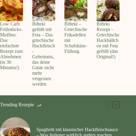
Low Carb
Bifteki
Bifteki –
Bifteki
Frühstücks-
gefüllt mit
Griechische
Rezept –
Muffins:
Feta – Das
Frikadellen
Griechische
Das
griechische
mit
Hackbällch
einfachste
Hackfleisch
Schafskäse-
en mit Feta
Rezept zum
-
Füllung
gefüllt (das
Abnehmen
Geheimnis,
Original!)
(in 30
das deine
Minuten!)
Gäste nicht
mehr
vergessen
werden
Trending Rezepte
Spaghetti mit klassischer Hackfleischsauce
– Was Italiener wirklich anders machen