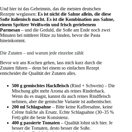
Und hier ist das Geheimnis, das die meisten deutschen
Rezepte weglassen:
Es ist nicht die Sahne allein, die diese
Soße italienisch macht. Es ist die Kombination aus Sahne,
einem Spritzer Weißwein und frisch geriebenem
Parmesan
– und die Geduld, die Soße am Ende noch zwei
Minuten bei mittlerer Hitze zu binden, bevor die Pasta
hineinkommt.
Die Zutaten – und warum jede einzelne zählt
Bevor wir ans Kochen gehen, lass mich kurz durch die
Zutaten führen – denn bei einem so einfachen Rezept
entscheidet die Qualität der Zutaten alles.
500 g gemischtes Hackfleisch
(Rind + Schwein) – Die
Mischung gibt mehr Aroma als reines Rinderhack.
Wenn du es magst, kannst du auch reines Rindfleisch
nehmen, aber die gemischte Variante ist authentischer.
200 ml Schlagsahne
– Bitte keine Kaffeesahne, keine
Crème fraîche als Ersatz. Echte Schlagsahne (30–35 %
Fett) gibt die beste Konsistenz.
400 g passierte Tomaten
– Qualität lohnt sich hier. Je
besser die Tomaten, desto besser die Soße.