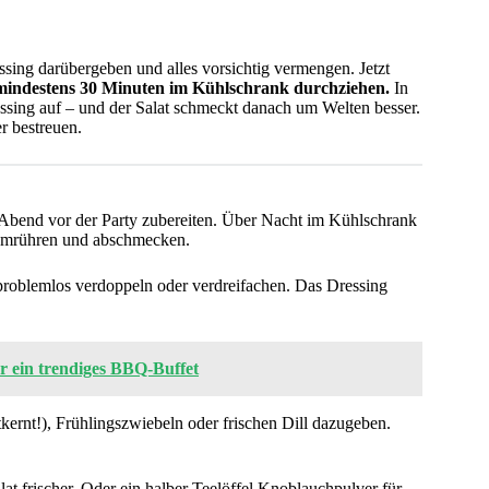
sing darübergeben und alles vorsichtig vermengen. Jetzt
 mindestens 30 Minuten im Kühlschrank durchziehen.
In
ssing auf – und der Salat schmeckt danach um Welten besser.
r bestreuen.
 Abend vor der Party zubereiten. Über Nacht im Kühlschrank
 umrühren und abschmecken.
problemlos verdoppeln oder verdreifachen. Das Dressing
ür ein trendiges BBQ-Buffet
rnt!), Frühlingszwiebeln oder frischen Dill dazugeben.
at frischer. Oder ein halber Teelöffel Knoblauchpulver für