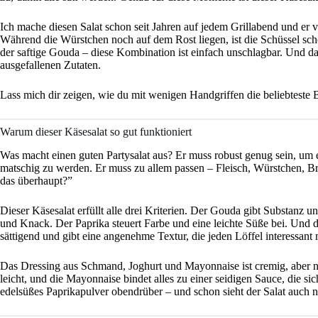
Ich mache diesen Salat schon seit Jahren auf jedem Grillabend und er v
Während die Würstchen noch auf dem Rost liegen, ist die Schüssel sch
der saftige Gouda – diese Kombination ist einfach unschlagbar. Und d
ausgefallenen Zutaten.
Lass mich dir zeigen, wie du mit wenigen Handgriffen die beliebteste B
Warum dieser Käsesalat so gut funktioniert
Was macht einen guten Partysalat aus? Er muss robust genug sein, um 
matschig zu werden. Er muss zu allem passen – Fleisch, Würstchen, Brot
das überhaupt?”
Dieser Käsesalat erfüllt alle drei Kriterien. Der Gouda gibt Substanz 
und Knack. Der Paprika steuert Farbe und eine leichte Süße bei. Und d
sättigend und gibt eine angenehme Textur, die jeden Löffel interessant
Das Dressing aus Schmand, Joghurt und Mayonnaise ist cremig, aber nic
leicht, und die Mayonnaise bindet alles zu einer seidigen Sauce, die s
edelsüßes Paprikapulver obendrüber – und schon sieht der Salat auch