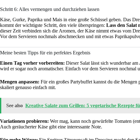
Schritt 6: Alles vermengen und durchziehen lassen
Käse, Gurke, Paprika und Mais in eine große Schüssel geben. Das Dres
kommt der wichtigste Schritt, den viele überspringen:
Lass den Salat
dieser Zeit verbinden sich die Aromen, der Käse nimmt etwas vom Dre
Vor dem Servieren nochmals abschmecken und mit etwas Paprikapulve
Meine besten Tipps für ein perfektes Ergebnis
Einen Tag vorher vorbereiten:
Dieser Salat lässt sich wunderbar am
wird er sogar noch aromatischer. Einfach vor dem Servieren nochmal
Mengen anpassen:
Für ein großes Partybuffet kannst du die Mengen 
skaliert genauso einfach mit.
See also
Kreative Salate zum Grillen: 5 vegetarische Rezepte f
Variationen probieren:
Wer mag, kann noch gewürfelte Tomaten (entke
Auch geräucherter Käse gibt eine interessante Note.
Für mehr Würze:
Ein Spritzer Zitronensaft im Dressing macht den Sal