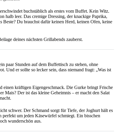
erschwindet buchstäblich als erstes vom Buffet. Kein Witz.
on halb leer. Das cremige Dressing, der knackige Paprika,
as Beste? Du brauchst dafür keinen Herd, keinen Ofen, keine
eilage deines nächsten Grillabends zauberst.
ein paar Stunden auf dem Buffettisch zu stehen, ohne
. Und er sollte so lecker sein, dass niemand fragt: „Was ist
und einen kräftigen Eigengeschmack. Die Gurke bringt Frische
er Mais? Der ist das kleine Geheimnis – er macht den Salat
 macht.
ht schwer. Der Schmand sorgt für Tiefe, der Joghurt hält es
ich perfekt um jeden Käsewürfel schmiegt. Ein bisschen
 noch wunderschön aus.