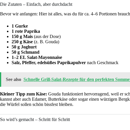
Die Zutaten – Einfach, aber durchdacht
Bevor wir anfangen: Hier ist alles, was du für ca. 4–6 Portionen brauch
1 Gurke
1 rote Paprika
150 g Mais
(aus der Dose)
250 g Käse
(z. B. Gouda)
50 g Joghurt
50 g Schmand
1–2 EL Salat-Mayonnaise
Salz, Pfeffer, edelsüßes Paprikapulver
nach Geschmack
See also
Schnelle Grill-Salat-Rezepte für den perfekten Somme
Kleiner Tipp zum Käse:
Gouda funktioniert hervorragend, weil er sch
kannst aber auch Edamer, Butterkäse oder sogar einen würzigen Bergkä
die Würfel sollen schön bissfest bleiben.
So wird’s gemacht – Schritt für Schritt