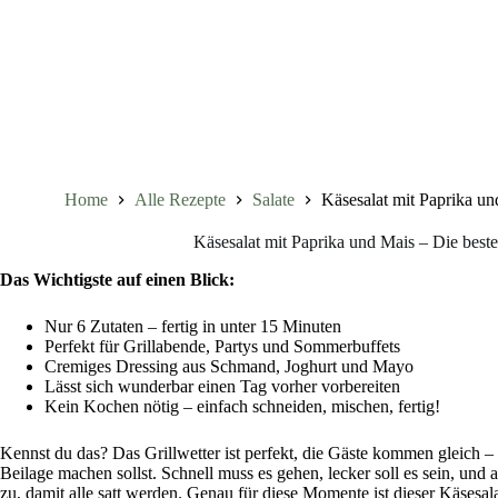
Home
Alle Rezepte
Salate
Käsesalat mit Paprika und
Käsesalat mit Paprika und Mais – Die beste 
Das Wichtigste auf einen Blick:
Nur 6 Zutaten – fertig in unter 15 Minuten
Perfekt für Grillabende, Partys und Sommerbuffets
Cremiges Dressing aus Schmand, Joghurt und Mayo
Lässt sich wunderbar einen Tag vorher vorbereiten
Kein Kochen nötig – einfach schneiden, mischen, fertig!
Kennst du das? Das Grillwetter ist perfekt, die Gäste kommen gleich –
Beilage machen sollst. Schnell muss es gehen, lecker soll es sein, und 
zu, damit alle satt werden. Genau für diese Momente ist dieser Käsesal