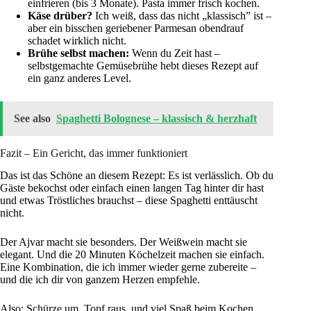
einfrieren (bis 3 Monate). Pasta immer frisch kochen.
Käse drüber?
Ich weiß, dass das nicht „klassisch” ist –
aber ein bisschen geriebener Parmesan obendrauf
schadet wirklich nicht.
Brühe selbst machen:
Wenn du Zeit hast –
selbstgemachte Gemüsebrühe hebt dieses Rezept auf
ein ganz anderes Level.
See also
Spaghetti Bolognese – klassisch & herzhaft
Fazit – Ein Gericht, das immer funktioniert
Das ist das Schöne an diesem Rezept: Es ist verlässlich. Ob du
Gäste bekochst oder einfach einen langen Tag hinter dir hast
und etwas Tröstliches brauchst – diese Spaghetti enttäuscht
nicht.
Der Ajvar macht sie besonders. Der Weißwein macht sie
elegant. Und die 20 Minuten Köchelzeit machen sie einfach.
Eine Kombination, die ich immer wieder gerne zubereite –
und die ich dir von ganzem Herzen empfehle.
Also: Schürze um, Topf raus, und viel Spaß beim Kochen.