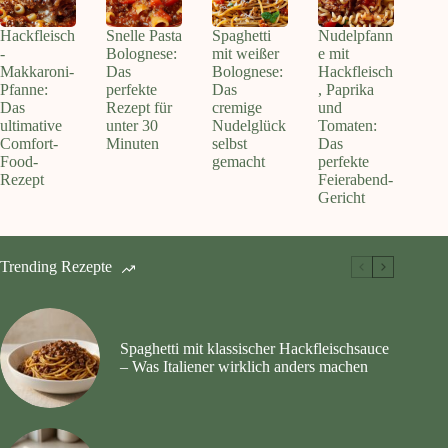
Hackfleisch
Snelle Pasta
Spaghetti
Nudelpfann
-
Bolognese:
mit weißer
e mit
Makkaroni-
Das
Bolognese:
Hackfleisch
Pfanne:
perfekte
Das
, Paprika
Das
Rezept für
cremige
und
ultimative
unter 30
Nudelglück
Tomaten:
Comfort-
Minuten
selbst
Das
Food-
gemacht
perfekte
Rezept
Feierabend-
Gericht
Trending Rezepte
Spaghetti mit klassischer Hackfleischsauce
– Was Italiener wirklich anders machen