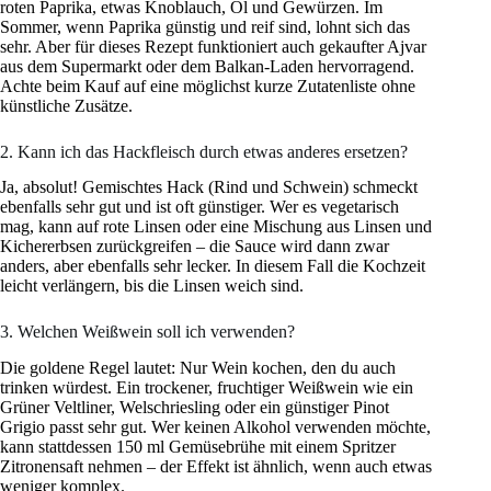
roten Paprika, etwas Knoblauch, Öl und Gewürzen. Im
Sommer, wenn Paprika günstig und reif sind, lohnt sich das
sehr. Aber für dieses Rezept funktioniert auch gekaufter Ajvar
aus dem Supermarkt oder dem Balkan-Laden hervorragend.
Achte beim Kauf auf eine möglichst kurze Zutatenliste ohne
künstliche Zusätze.
2. Kann ich das Hackfleisch durch etwas anderes ersetzen?
Ja, absolut! Gemischtes Hack (Rind und Schwein) schmeckt
ebenfalls sehr gut und ist oft günstiger. Wer es vegetarisch
mag, kann auf rote Linsen oder eine Mischung aus Linsen und
Kichererbsen zurückgreifen – die Sauce wird dann zwar
anders, aber ebenfalls sehr lecker. In diesem Fall die Kochzeit
leicht verlängern, bis die Linsen weich sind.
3. Welchen Weißwein soll ich verwenden?
Die goldene Regel lautet: Nur Wein kochen, den du auch
trinken würdest. Ein trockener, fruchtiger Weißwein wie ein
Grüner Veltliner, Welschriesling oder ein günstiger Pinot
Grigio passt sehr gut. Wer keinen Alkohol verwenden möchte,
kann stattdessen 150 ml Gemüsebrühe mit einem Spritzer
Zitronensaft nehmen – der Effekt ist ähnlich, wenn auch etwas
weniger komplex.