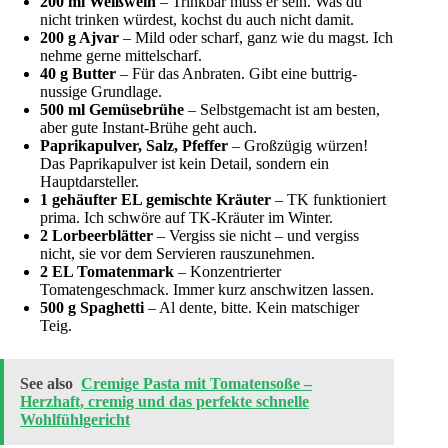
200 ml Weißwein
– Trinkbar muss er sein. Was du
nicht trinken würdest, kochst du auch nicht damit.
200 g Ajvar
– Mild oder scharf, ganz wie du magst. Ich
nehme gerne mittelscharf.
40 g Butter
– Für das Anbraten. Gibt eine buttrig-
nussige Grundlage.
500 ml Gemüsebrühe
– Selbstgemacht ist am besten,
aber gute Instant-Brühe geht auch.
Paprikapulver, Salz, Pfeffer
– Großzügig würzen!
Das Paprikapulver ist kein Detail, sondern ein
Hauptdarsteller.
1 gehäufter EL gemischte Kräuter
– TK funktioniert
prima. Ich schwöre auf TK-Kräuter im Winter.
2 Lorbeerblätter
– Vergiss sie nicht – und vergiss
nicht, sie vor dem Servieren rauszunehmen.
2 EL Tomatenmark
– Konzentrierter
Tomatengeschmack. Immer kurz anschwitzen lassen.
500 g Spaghetti
– Al dente, bitte. Kein matschiger
Teig.
See also
Cremige Pasta mit Tomatensoße –
Herzhaft, cremig und das perfekte schnelle
Wohlfühlgericht