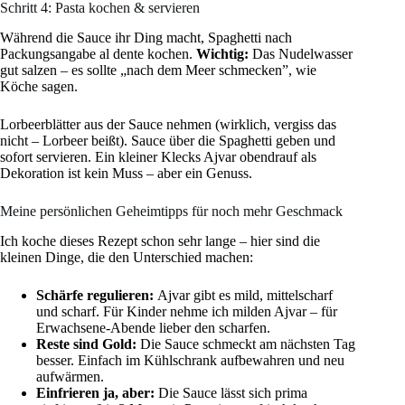
Schritt 4: Pasta kochen & servieren
Während die Sauce ihr Ding macht, Spaghetti nach
Packungsangabe al dente kochen.
Wichtig:
Das Nudelwasser
gut salzen – es sollte „nach dem Meer schmecken”, wie
Köche sagen.
Lorbeerblätter aus der Sauce nehmen (wirklich, vergiss das
nicht – Lorbeer beißt). Sauce über die Spaghetti geben und
sofort servieren. Ein kleiner Klecks Ajvar obendrauf als
Dekoration ist kein Muss – aber ein Genuss.
Meine persönlichen Geheimtipps für noch mehr Geschmack
Ich koche dieses Rezept schon sehr lange – hier sind die
kleinen Dinge, die den Unterschied machen:
Schärfe regulieren:
Ajvar gibt es mild, mittelscharf
und scharf. Für Kinder nehme ich milden Ajvar – für
Erwachsene-Abende lieber den scharfen.
Reste sind Gold:
Die Sauce schmeckt am nächsten Tag
besser. Einfach im Kühlschrank aufbewahren und neu
aufwärmen.
Einfrieren ja, aber:
Die Sauce lässt sich prima