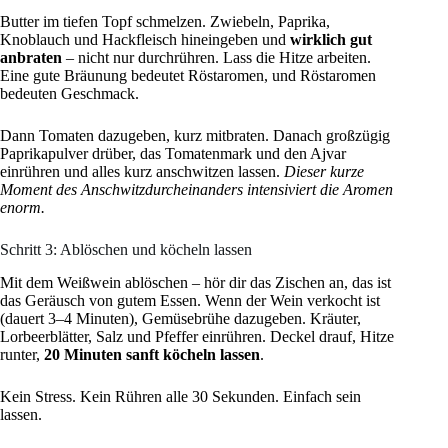
Butter im tiefen Topf schmelzen. Zwiebeln, Paprika,
Knoblauch und Hackfleisch hineingeben und
wirklich gut
anbraten
– nicht nur durchrühren. Lass die Hitze arbeiten.
Eine gute Bräunung bedeutet Röstaromen, und Röstaromen
bedeuten Geschmack.
Dann Tomaten dazugeben, kurz mitbraten. Danach großzügig
Paprikapulver drüber, das Tomatenmark und den Ajvar
einrühren und alles kurz anschwitzen lassen.
Dieser kurze
Moment des Anschwitzdurcheinanders intensiviert die Aromen
enorm.
Schritt 3: Ablöschen und köcheln lassen
Mit dem Weißwein ablöschen – hör dir das Zischen an, das ist
das Geräusch von gutem Essen. Wenn der Wein verkocht ist
(dauert 3–4 Minuten), Gemüsebrühe dazugeben. Kräuter,
Lorbeerblätter, Salz und Pfeffer einrühren. Deckel drauf, Hitze
runter,
20 Minuten sanft köcheln lassen
.
Kein Stress. Kein Rühren alle 30 Sekunden. Einfach sein
lassen.