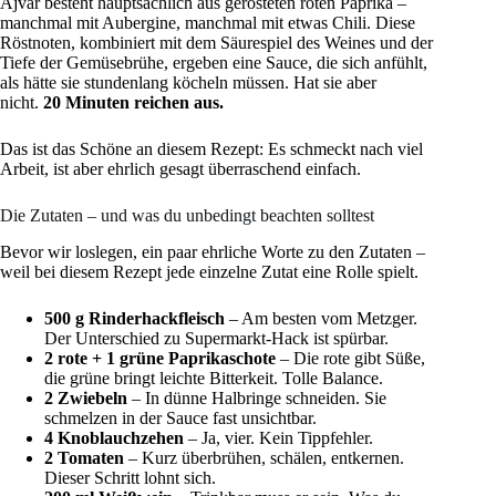
Ajvar besteht hauptsächlich aus gerösteten roten Paprika –
manchmal mit Aubergine, manchmal mit etwas Chili. Diese
Röstnoten, kombiniert mit dem Säurespiel des Weines und der
Tiefe der Gemüsebrühe, ergeben eine Sauce, die sich anfühlt,
als hätte sie stundenlang köcheln müssen. Hat sie aber
nicht.
20 Minuten reichen aus.
Das ist das Schöne an diesem Rezept: Es schmeckt nach viel
Arbeit, ist aber ehrlich gesagt überraschend einfach.
Die Zutaten – und was du unbedingt beachten solltest
Bevor wir loslegen, ein paar ehrliche Worte zu den Zutaten –
weil bei diesem Rezept jede einzelne Zutat eine Rolle spielt.
500 g Rinderhackfleisch
– Am besten vom Metzger.
Der Unterschied zu Supermarkt-Hack ist spürbar.
2 rote + 1 grüne Paprikaschote
– Die rote gibt Süße,
die grüne bringt leichte Bitterkeit. Tolle Balance.
2 Zwiebeln
– In dünne Halbringe schneiden. Sie
schmelzen in der Sauce fast unsichtbar.
4 Knoblauchzehen
– Ja, vier. Kein Tippfehler.
2 Tomaten
– Kurz überbrühen, schälen, entkernen.
Dieser Schritt lohnt sich.