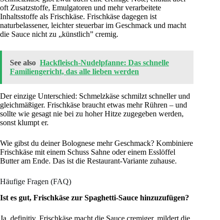
oft Zusatzstoffe, Emulgatoren und mehr verarbeitete
Inhaltsstoffe als Frischkäse. Frischkäse dagegen ist
naturbelassener, leichter steuerbar im Geschmack und macht
die Sauce nicht zu „künstlich” cremig.
See also
Hackfleisch-Nudelpfanne: Das schnelle
Familiengericht, das alle lieben werden
Der einzige Unterschied: Schmelzkäse schmilzt schneller und
gleichmäßiger. Frischkäse braucht etwas mehr Rühren – und
sollte wie gesagt nie bei zu hoher Hitze zugegeben werden,
sonst klumpt er.
Wie gibst du deiner Bolognese mehr Geschmack? Kombiniere
Frischkäse mit einem Schuss Sahne oder einem Esslöffel
Butter am Ende. Das ist die Restaurant-Variante zuhause.
Häufige Fragen (FAQ)
Ist es gut, Frischkäse zur Spaghetti-Sauce hinzuzufügen?
Ja, definitiv. Frischkäse macht die Sauce cremiger, mildert die