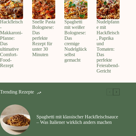
Hackfleisch
Snelle Pasta
Spaghetti
Nudelpfann
-
Bolognese:
mit weißer
e mit
Makkaroni-
Das
Bolognese:
Hackfleisch
Pfanne:
perfekte
Das
, Paprika
Das
Rezept für
cremige
und
ultimative
unter 30
Nudelglück
Tomaten:
Comfort-
Minuten
selbst
Das
Food-
gemacht
perfekte
Rezept
Feierabend-
Gericht
Trending Rezepte
Spaghetti mit klassischer Hackfleischsauce
– Was Italiener wirklich anders machen