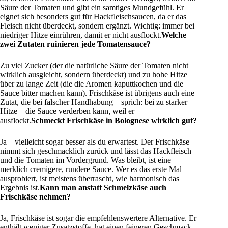
Säure der Tomaten und gibt ein samtiges Mundgefühl. Er
eignet sich besonders gut für Hackfleischsaucen, da er das
Fleisch nicht überdeckt, sondern ergänzt. Wichtig: immer bei
niedriger Hitze einrühren, damit er nicht ausflockt.
Welche
zwei Zutaten ruinieren jede Tomatensauce?
Zu viel Zucker (der die natürliche Säure der Tomaten nicht
wirklich ausgleicht, sondern überdeckt) und zu hohe Hitze
über zu lange Zeit (die die Aromen kaputtkochen und die
Sauce bitter machen kann). Frischkäse ist übrigens auch eine
Zutat, die bei falscher Handhabung – sprich: bei zu starker
Hitze – die Sauce verderben kann, weil er
ausflockt.
Schmeckt Frischkäse in Bolognese wirklich gut?
Ja – vielleicht sogar besser als du erwartest. Der Frischkäse
nimmt sich geschmacklich zurück und lässt das Hackfleisch
und die Tomaten im Vordergrund. Was bleibt, ist eine
merklich cremigere, rundere Sauce. Wer es das erste Mal
ausprobiert, ist meistens überrascht, wie harmonisch das
Ergebnis ist.
Kann man anstatt Schmelzkäse auch
Frischkäse nehmen?
Ja, Frischkäse ist sogar die empfehlenswertere Alternative. Er
enthält weniger Zusatzstoffe, hat einen feineren Geschmack