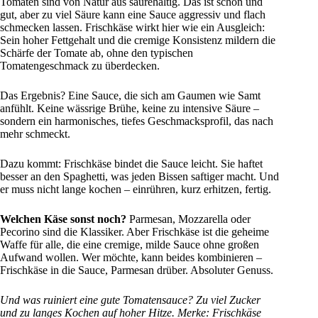
Tomaten sind von Natur aus säurehaltig. Das ist schön und
gut, aber zu viel Säure kann eine Sauce aggressiv und flach
schmecken lassen. Frischkäse wirkt hier wie ein Ausgleich:
Sein hoher Fettgehalt und die cremige Konsistenz mildern die
Schärfe der Tomate ab, ohne den typischen
Tomatengeschmack zu überdecken.
Das Ergebnis? Eine Sauce, die sich am Gaumen wie Samt
anfühlt. Keine wässrige Brühe, keine zu intensive Säure –
sondern ein harmonisches, tiefes Geschmacksprofil, das nach
mehr schmeckt.
Dazu kommt: Frischkäse bindet die Sauce leicht. Sie haftet
besser an den Spaghetti, was jeden Bissen saftiger macht. Und
er muss nicht lange kochen – einrühren, kurz erhitzen, fertig.
Welchen Käse sonst noch?
Parmesan, Mozzarella oder
Pecorino sind die Klassiker. Aber Frischkäse ist die geheime
Waffe für alle, die eine cremige, milde Sauce ohne großen
Aufwand wollen. Wer möchte, kann beides kombinieren –
Frischkäse in die Sauce, Parmesan drüber. Absoluter Genuss.
Und was ruiniert eine gute Tomatensauce? Zu viel Zucker
und zu langes Kochen auf hoher Hitze. Merke: Frischkäse