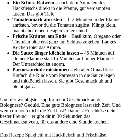
Ein Schuss Rotwein
– nach dem Anbraten des
Hackfleischs direkt in die Pfanne, gut verdampfen
lassen. Das gibt Tiefe.
Tomatenmark anrösten
– 1–2 Minuten in der Pfanne
anrösten, bevor du die Tomaten zugibst. Klingt klein,
macht aber einen riesigen Unterschied.
Frische Kräuter am Ende
– Basilikum, Oregano oder
Thymian bitte erst ganz am Schluss zugeben. Langes
Kochen tötet das Aroma.
Die Sauce länger köcheln lassen
– 45 Minuten auf
kleiner Flamme statt 15 Minuten auf hoher Flamme.
Der Unterschied ist enorm.
Parmesanrinde mitsimmen
– ein alter Oma-Trick:
Einfach die Rinde vom Parmesan in die Sauce legen
und mitköcheln lassen. Sie gibt Geschmack ab und
bleibt ganz.
Und der wichtigste Tipp für mehr Geschmack an der
Bolognese? Geduld. Eine gute Bolognese lässt sich Zeit. Und
wenn du noch nicht die Zeit hast? Dann ist Frischkäse dein
bester Freund – er gibt dir in 30 Sekunden das
Geschmacksniveau, für das andere eine Stunde kochen.
Das Rezept: Spaghetti mit Hackfleisch und Frischkäse