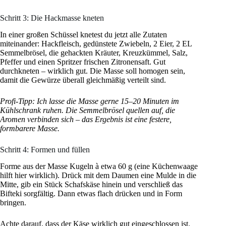
Schritt 3: Die Hackmasse kneten
In einer großen Schüssel knetest du jetzt alle Zutaten
miteinander: Hackfleisch, gedünstete Zwiebeln, 2 Eier, 2 EL
Semmelbrösel, die gehackten Kräuter, Kreuzkümmel, Salz,
Pfeffer und einen Spritzer frischen Zitronensaft. Gut
durchkneten – wirklich gut. Die Masse soll homogen sein,
damit die Gewürze überall gleichmäßig verteilt sind.
Profi-Tipp: Ich lasse die Masse gerne 15–20 Minuten im
Kühlschrank ruhen. Die Semmelbrösel quellen auf, die
Aromen verbinden sich – das Ergebnis ist eine festere,
formbarere Masse.
Schritt 4: Formen und füllen
Forme aus der Masse Kugeln à etwa 60 g (eine Küchenwaage
hilft hier wirklich). Drück mit dem Daumen eine Mulde in die
Mitte, gib ein Stück Schafskäse hinein und verschließ das
Bifteki sorgfältig. Dann etwas flach drücken und in Form
bringen.
Achte darauf, dass der Käse wirklich gut eingeschlossen ist.