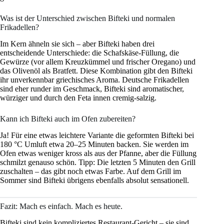
Was ist der Unterschied zwischen Bifteki und normalen
Frikadellen?
Im Kern ähneln sie sich – aber Bifteki haben drei
entscheidende Unterschiede: die Schafskäse-Füllung, die
Gewürze (vor allem Kreuzkümmel und frischer Oregano) und
das Olivenöl als Bratfett. Diese Kombination gibt den Bifteki
ihr unverkennbar griechisches Aroma. Deutsche Frikadellen
sind eher runder im Geschmack, Bifteki sind aromatischer,
würziger und durch den Feta innen cremig-salzig.
Kann ich Bifteki auch im Ofen zubereiten?
Ja! Für eine etwas leichtere Variante die geformten Bifteki bei
180 °C Umluft etwa 20–25 Minuten backen. Sie werden im
Ofen etwas weniger kross als aus der Pfanne, aber die Füllung
schmilzt genauso schön. Tipp: Die letzten 5 Minuten den Grill
zuschalten – das gibt noch etwas Farbe. Auf dem Grill im
Sommer sind Bifteki übrigens ebenfalls absolut sensationell.
Fazit: Mach es einfach. Mach es heute.
Bifteki sind kein kompliziertes Restaurant-Gericht – sie sind