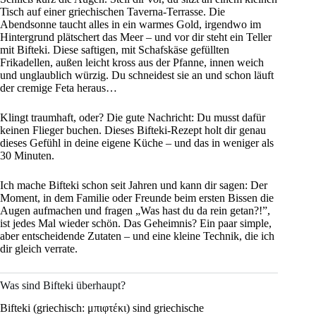
Tisch auf einer griechischen Taverna-Terrasse. Die
Abendsonne taucht alles in ein warmes Gold, irgendwo im
Hintergrund plätschert das Meer – und vor dir steht ein Teller
mit Bifteki. Diese saftigen, mit Schafskäse gefüllten
Frikadellen, außen leicht kross aus der Pfanne, innen weich
und unglaublich würzig. Du schneidest sie an und schon läuft
der cremige Feta heraus…
Klingt traumhaft, oder? Die gute Nachricht: Du musst dafür
keinen Flieger buchen. Dieses Bifteki-Rezept holt dir genau
dieses Gefühl in deine eigene Küche – und das in weniger als
30 Minuten.
Ich mache Bifteki schon seit Jahren und kann dir sagen: Der
Moment, in dem Familie oder Freunde beim ersten Bissen die
Augen aufmachen und fragen „Was hast du da rein getan?!”,
ist jedes Mal wieder schön. Das Geheimnis? Ein paar simple,
aber entscheidende Zutaten – und eine kleine Technik, die ich
dir gleich verrate.
Was sind Bifteki überhaupt?
Bifteki (griechisch: μπιφτέκι) sind griechische