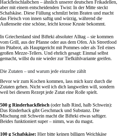
Hackfleischlaibchen – ähnlich unserer deutschen Frikadellen,
aber mit einem entscheidenden Twist: In der Mitte steckt
Schafskäse. Diese Füllung schmilzt beim Braten und macht
das Fleisch von innen saftig und würzig, während die
Außenseite eine schöne, leicht krosse Kruste bekommt.
In Griechenland sind Bifteki absoluter Alltag – sie kommen
vom Grill, aus der Pfanne oder aus dem Ofen. Als Streetfood
im Pitabrot, als Hauptgericht mit Pommes oder als Teil eines
großen Mezze-Tellers. Und ehrlich gesagt: Einmal selbst
gemacht, willst du nie wieder zur Tiefkühlvariante greifen.
Die Zutaten – und warum jede einzelne zählt
Bevor wir zum Kochen kommen, lass mich kurz durch die
Zutaten gehen. Nicht weil ich dich langweilen will, sondern
weil bei diesem Rezept jede Zutat eine Rolle spielt.
500 g Rinderhackfleisch
(oder halb Rind, halb Schwein):
Das Rinderhack gibt Geschmack und Substanz. Die
Mischung mit Schwein macht die Bifteki etwas saftiger.
Beides funktioniert super – nimm, was du magst.
100 g Schafskäse:
Hier bitte keinen billigen Weichkäse