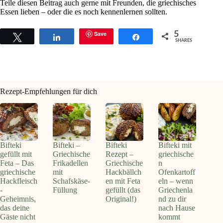
Teile diesen Beitrag auch gerne mit Freunden, die griechisches
Essen lieben – oder die es noch kennenlernen sollten.
Save
5
Tweet
Share
Share
SHARES
Rezept-Empfehlungen für dich
Bifteki
Bifteki –
Bifteki
Bifteki mit
gefüllt mit
Griechische
Rezept –
griechische
Feta – Das
Frikadellen
Griechische
n
griechische
mit
Hackbällch
Ofenkartoff
Hackfleisch
Schafskäse-
en mit Feta
eln – wenn
-
Füllung
gefüllt (das
Griechenla
Geheimnis,
Original!)
nd zu dir
das deine
nach Hause
Gäste nicht
kommt