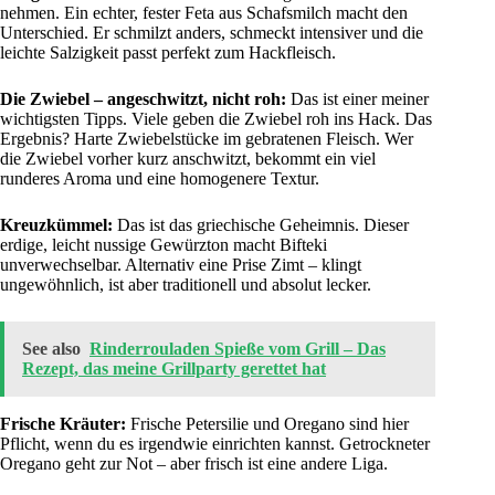
nehmen. Ein echter, fester Feta aus Schafsmilch macht den
Unterschied. Er schmilzt anders, schmeckt intensiver und die
leichte Salzigkeit passt perfekt zum Hackfleisch.
Die Zwiebel – angeschwitzt, nicht roh:
Das ist einer meiner
wichtigsten Tipps. Viele geben die Zwiebel roh ins Hack. Das
Ergebnis? Harte Zwiebelstücke im gebratenen Fleisch. Wer
die Zwiebel vorher kurz anschwitzt, bekommt ein viel
runderes Aroma und eine homogenere Textur.
Kreuzkümmel:
Das ist das griechische Geheimnis. Dieser
erdige, leicht nussige Gewürzton macht Bifteki
unverwechselbar. Alternativ eine Prise Zimt – klingt
ungewöhnlich, ist aber traditionell und absolut lecker.
See also
Rinderrouladen Spieße vom Grill – Das
Rezept, das meine Grillparty gerettet hat
Frische Kräuter:
Frische Petersilie und Oregano sind hier
Pflicht, wenn du es irgendwie einrichten kannst. Getrockneter
Oregano geht zur Not – aber frisch ist eine andere Liga.