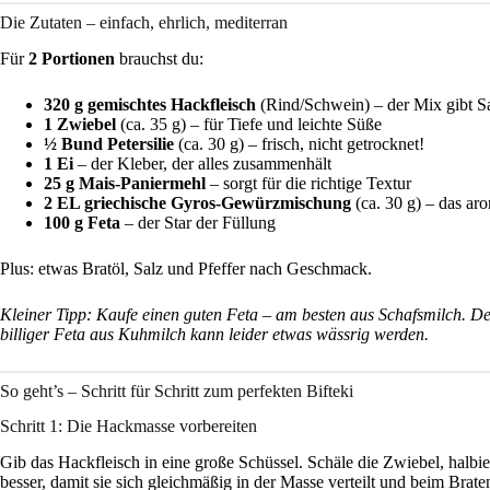
Die Zutaten – einfach, ehrlich, mediterran
Für
2 Portionen
brauchst du:
320 g gemischtes Hackfleisch
(Rind/Schwein) – der Mix gibt S
1 Zwiebel
(ca. 35 g) – für Tiefe und leichte Süße
½ Bund Petersilie
(ca. 30 g) – frisch, nicht getrocknet!
1 Ei
– der Kleber, der alles zusammenhält
25 g Mais-Paniermehl
– sorgt für die richtige Textur
2 EL griechische Gyros-Gewürzmischung
(ca. 30 g) – das ar
100 g Feta
– der Star der Füllung
Plus: etwas Bratöl, Salz und Pfeffer nach Geschmack.
Kleiner Tipp: Kaufe einen guten Feta – am besten aus Schafsmilch. De
billiger Feta aus Kuhmilch kann leider etwas wässrig werden.
So geht’s – Schritt für Schritt zum perfekten Bifteki
Schritt 1: Die Hackmasse vorbereiten
Gib das Hackfleisch in eine große Schüssel. Schäle die Zwiebel, halbiere
besser, damit sie sich gleichmäßig in der Masse verteilt und beim Brate