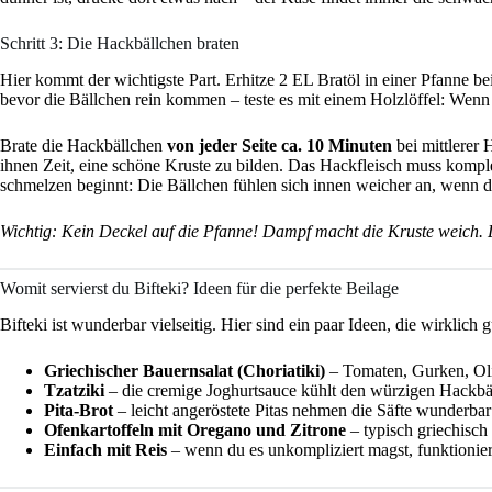
Schritt 3: Die Hackbällchen braten
Hier kommt der wichtigste Part. Erhitze 2 EL Bratöl in einer Pfanne bei
bevor die Bällchen rein kommen – teste es mit einem Holzlöffel: Wenn es
Brate die Hackbällchen
von jeder Seite ca. 10 Minuten
bei mittlerer
ihnen Zeit, eine schöne Kruste zu bilden. Das Hackfleisch muss komple
schmelzen beginnt: Die Bällchen fühlen sich innen weicher an, wenn du
Wichtig: Kein Deckel auf die Pfanne! Dampf macht die Kruste weich. L
Womit servierst du Bifteki? Ideen für die perfekte Beilage
Bifteki ist wunderbar vielseitig. Hier sind ein paar Ideen, die wirklich 
Griechischer Bauernsalat (Choriatiki)
– Tomaten, Gurken, Oliv
Tzatziki
– die cremige Joghurtsauce kühlt den würzigen Hackb
Pita-Brot
– leicht angeröstete Pitas nehmen die Säfte wunderbar
Ofenkartoffeln mit Oregano und Zitrone
– typisch griechisch
Einfach mit Reis
– wenn du es unkompliziert magst, funktioniert