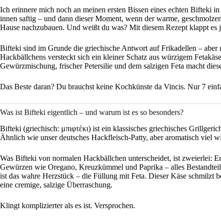
Ich erinnere mich noch an meinen ersten Bissen eines echten Bifteki in
innen saftig – und dann dieser Moment, wenn der warme, geschmolzene 
Hause nachzubauen. Und weißt du was? Mit diesem Rezept klappt es j
Bifteki sind im Grunde die griechische Antwort auf Frikadellen – aber
Hackbällchens versteckt sich ein kleiner Schatz aus würzigem Fetakäs
Gewürzmischung, frischer Petersilie und dem salzigen Feta macht dies
Das Beste daran? Du brauchst keine Kochkünste da Vincis. Nur 7 einfa
Was ist Bifteki eigentlich – und warum ist es so besonders?
Bifteki (griechisch: μπιφτέκι) ist ein klassisches griechisches Grillge
Ähnlich wie unser deutsches Hackfleisch-Patty, aber aromatisch viel wi
Was Bifteki von normalen Hackbällchen unterscheidet, ist zweierlei: E
Gewürzen wie Oregano, Kreuzkümmel und Paprika – alles Bestandteil
ist das wahre Herzstück – die Füllung mit Feta. Dieser Käse schmilzt
eine cremige, salzige Überraschung.
Klingt komplizierter als es ist. Versprochen.