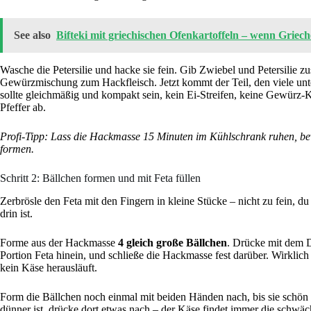
See also
Bifteki mit griechischen Ofenkartoffeln – wenn Grie
Wasche die Petersilie und hacke sie fein. Gib Zwiebel und Petersilie
Gewürzmischung zum Hackfleisch. Jetzt kommt der Teil, den viele unt
sollte gleichmäßig und kompakt sein, kein Ei-Streifen, keine Gewür
Pfeffer ab.
Profi-Tipp: Lass die Hackmasse 15 Minuten im Kühlschrank ruhen, bevor
formen.
Schritt 2: Bällchen formen und mit Feta füllen
Zerbrösle den Feta mit den Fingern in kleine Stücke – nicht zu fein, d
drin ist.
Forme aus der Hackmasse
4 gleich große Bällchen
. Drücke mit dem D
Portion Feta hinein, und schließe die Hackmasse fest darüber. Wirklic
kein Käse herausläuft.
Form die Bällchen noch einmal mit beiden Händen nach, bis sie schön 
dünner ist, drücke dort etwas nach – der Käse findet immer die schwäch