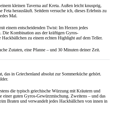
 einem kleinen Taverna auf Kreta. Außen leicht knusprig,
Feta herausläuft. Seitdem versuche ich, dieses Erlebnis zu
edes Mal.
 mit einem entscheidenden Twist: Im Herzen jedes
e. Die Kombination aus der kräftigen Gyros-
e Hackbällchen zu einem echten Highlight auf dem Teller.
che Zutaten, eine Pfanne – und 30 Minuten deiner Zeit.
richt, das in Griechenland absolut zur Sommerküche gehört.
lder.
rstens die typisch griechische Würzung mit Kräutern und
e einer guten Gyros-Gewürzmischung. Zweitens – und das
 beim Braten und verwandelt jedes Hackbällchen von innen in