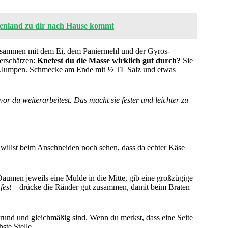
chenland zu dir nach Hause kommt
 zusammen mit dem Ei, dem Paniermehl und der Gyros-
erschätzen:
Knetest du die Masse wirklich gut durch?
Sie
z-Klumpen. Schmecke am Ende mit ½ TL Salz und etwas
 du weiterarbeitest. Das macht sie fester und leichter zu
u willst beim Anschneiden noch sehen, dass da echter Käse
aumen jeweils eine Mulde in die Mitte, gib eine großzügige
h
fest
– drücke die Ränder gut zusammen, damit beim Braten
rund und gleichmäßig sind. Wenn du merkst, dass eine Seite
ste Stelle.