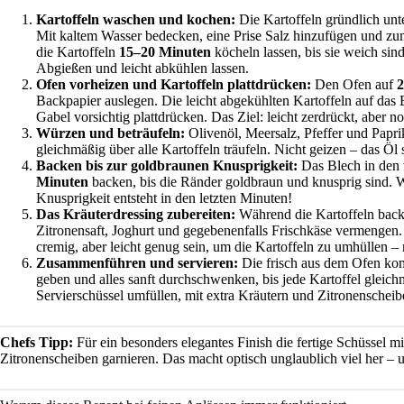
Kartoffeln waschen und kochen:
Die Kartoffeln gründlich unt
Mit kaltem Wasser bedecken, eine Prise Salz hinzufügen und zu
die Kartoffeln
15–20 Minuten
köcheln lassen, bis sie weich si
Abgießen und leicht abkühlen lassen.
Ofen vorheizen und Kartoffeln plattdrücken:
Den Ofen auf
2
Backpapier auslegen. Die leicht abgekühlten Kartoffeln auf das 
Gabel vorsichtig plattdrücken. Das Ziel: leicht zerdrückt, aber n
Würzen und beträufeln:
Olivenöl, Meersalz, Pfeffer und Papri
gleichmäßig über alle Kartoffeln träufeln. Nicht geizen – das Öl 
Backen bis zur goldbraunen Knusprigkeit:
Das Blech in den 
Minuten
backen, bis die Ränder goldbraun und knusprig sind. 
Knusprigkeit entsteht in den letzten Minuten!
Das Kräuterdressing zubereiten:
Während die Kartoffeln backen
Zitronensaft, Joghurt und gegebenenfalls Frischkäse vermengen.
cremig, aber leicht genug sein, um die Kartoffeln zu umhüllen – 
Zusammenführen und servieren:
Die frisch aus dem Ofen ko
geben und alles sanft durchschwenken, bis jede Kartoffel gleich
Servierschüssel umfüllen, mit extra Kräutern und Zitronenschei
Chefs Tipp:
Für ein besonders elegantes Finish die fertige Schüssel mi
Zitronenscheiben garnieren. Das macht optisch unglaublich viel her – 