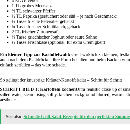
4 EL Olivenöl
1 TL grobes Meersalz
½ TL schwarzer Pfeffer
½ TL Paprika (geräuchert oder süß – je nach Geschmack)
¼ Tasse frische Petersilie, gehackt
¼ Tasse frischer Schnittlauch, gehackt
2 EL frischer Zitronensaft
¼ Tasse griechischer Joghurt oder saure Sahne
¼ Tasse Frischkäse (optional, für extra Cremigkeit)
Ein kleiner Tipp zur Kartoffelwahl:
Greif wirklich zu kleinen, festk
auch nach dem Plattdrücken ihre Form behalten und beim Backen wun
einfach zerfallen – das wäre schade.
So gelingt der knusprige Kräuter-Kartoffelsalat – Schritt für Schritt
SCHRITT-BILD 1: Kartoffeln kochen
Ultra-realistic close-up of sma
salted water, steam rising softly, kitchen background blurred, warm natu
aesthetic.
See also
Schnelle Grill-Salat-Rezepte für den perfekten Somme