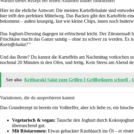
Warum dieses Rezept bei feinen Anlässen immer funktioniert
Hier ist die ehrliche Antwort: Die meisten Kartoffelsalate sind entwed
hier trifft den perfekten Mittelweg. Das Backen gibt den Kartoffeln ein
bekommst – außen knusprig, fast wie kleine Chips, innen noch butterw
Das Joghurt-Dressing dagegen ist erfrischend leicht. Der Zitronensaft b
Frischkäse macht das Ganze samtig – ohne zu schwer zu werden. Es ist
Kartoffelsalat?”
Und das Beste? Du kannst die Kartoffeln am Nachmittag vorkochen und
nochmal 20 Minuten in den Ofen, und fertig. Kein Stress am Abend de
See also
Kritharaki Salat zum Grillen I Grillbeilagen schnell - 
Variationen, die du ausprobieren kannst
Das Grundrezept ist bereits ein Volltreffer, aber ich liebe es, ein bissc
Vegetarisch & vegan:
Tausche den Joghurt durch Kokosjoghurt
überraschend gut.
Mit Röstaromen:
Etwas gehackter Knoblauch ins Öl – er röstet