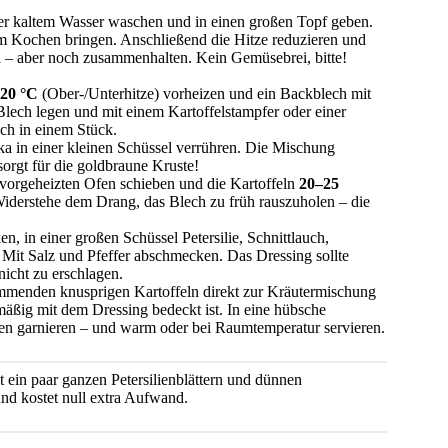
er kaltem Wasser waschen und in einen großen Topf geben.
m Kochen bringen. Anschließend die Hitze reduzieren und
nd – aber noch zusammenhalten. Kein Gemüsebrei, bitte!
20 °C
(Ober-/Unterhitze) vorheizen und ein Backblech mit
Blech legen und mit einem Kartoffelstampfer oder einer
och in einem Stück.
ka in einer kleinen Schüssel verrühren. Die Mischung
sorgt für die goldbraune Kruste!
vorgeheizten Ofen schieben und die Kartoffeln
20–25
Widerstehe dem Drang, das Blech zu früh rauszuholen – die
, in einer großen Schüssel Petersilie, Schnittlauch,
 Mit Salz und Pfeffer abschmecken. Das Dressing sollte
nicht zu erschlagen.
mmenden knusprigen Kartoffeln direkt zur Kräutermischung
mäßig mit dem Dressing bedeckt ist. In eine hübsche
ben garnieren – und warm oder bei Raumtemperatur servieren.
t ein paar ganzen Petersilienblättern und dünnen
und kostet null extra Aufwand.