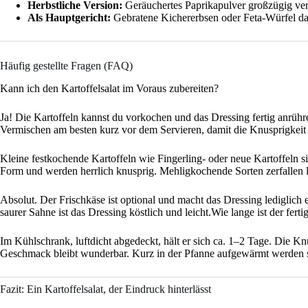
Herbstliche Version:
Geräuchertes Paprikapulver großzügig ver
Als Hauptgericht:
Gebratene Kichererbsen oder Feta-Würfel dar
Häufig gestellte Fragen (FAQ)
Kann ich den Kartoffelsalat im Voraus zubereiten?
Ja! Die Kartoffeln kannst du vorkochen und das Dressing fertig anrüh
Vermischen am besten kurz vor dem Servieren, damit die Knusprigkeit e
Kleine festkochende Kartoffeln wie Fingerling- oder neue Kartoffeln s
Form und werden herrlich knusprig. Mehligkochende Sorten zerfallen l
Absolut. Der Frischkäse ist optional und macht das Dressing lediglich
saurer Sahne ist das Dressing köstlich und leicht.Wie lange ist der fertig
Im Kühlschrank, luftdicht abgedeckt, hält er sich ca. 1–2 Tage. Die Kn
Geschmack bleibt wunderbar. Kurz in der Pfanne aufgewärmt werden s
Fazit: Ein Kartoffelsalat, der Eindruck hinterlässt