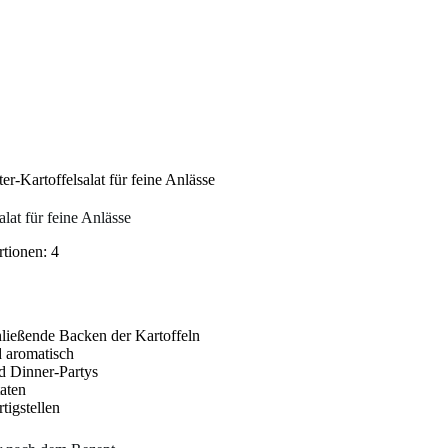
r-Kartoffelsalat für feine Anlässe
lat für feine Anlässe
rtionen: 4
ließende Backen der Kartoffeln
d aromatisch
d Dinner-Partys
taten
tigstellen