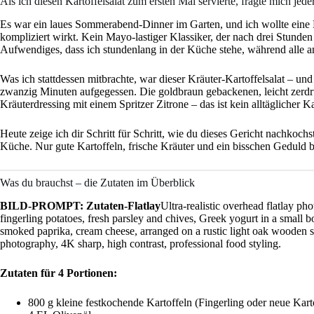
Als ich diesen Kartoffelsalat zum ersten Mal servierte, fragte mich je
Es war ein laues Sommerabend-Dinner im Garten, und ich wollte eine 
kompliziert wirkt. Kein Mayo-lastiger Klassiker, der nach drei Stunden
Aufwendiges, dass ich stundenlang in der Küche stehe, während alle a
Was ich stattdessen mitbrachte, war dieser Kräuter-Kartoffelsalat – un
zwanzig Minuten aufgegessen. Die goldbraun gebackenen, leicht zerdr
Kräuterdressing mit einem Spritzer Zitrone – das ist kein alltäglicher Ka
Heute zeige ich dir Schritt für Schritt, wie du dieses Gericht nachkoch
Küche. Nur gute Kartoffeln, frische Kräuter und ein bisschen Geduld
Was du brauchst – die Zutaten im Überblick
BILD-PROMPT: Zutaten-Flatlay
Ultra-realistic overhead flatlay ph
fingerling potatoes, fresh parsley and chives, Greek yogurt in a small bow
smoked paprika, cream cheese, arranged on a rustic light oak wooden sur
photography, 4K sharp, high contrast, professional food styling.
Zutaten für 4 Portionen:
800 g kleine festkochende Kartoffeln (Fingerling oder neue Kart