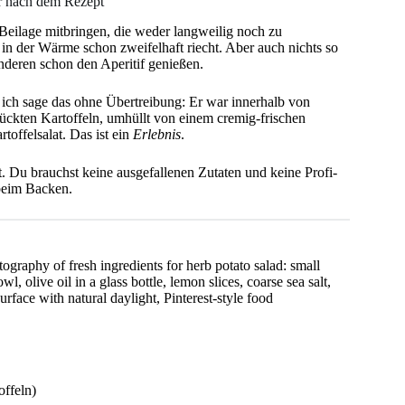
der nach dem Rezept
Beilage mitbringen, die weder langweilig noch zu
 in der Wärme schon zweifelhaft riecht. Aber auch nichts so
nderen schon den Aperitif genießen.
d ich sage das ohne Übertreibung: Er war innerhalb von
ückten Kartoffeln, umhüllt von einem cremig-frischen
rtoffelsalat. Das ist ein
Erlebnis
.
st. Du brauchst keine ausgefallenen Zutaten und keine Profi-
 beim Backen.
otography of fresh ingredients for herb potato salad: small
l, olive oil in a glass bottle, lemon slices, coarse sea salt,
face with natural daylight, Pinterest-style food
offeln)