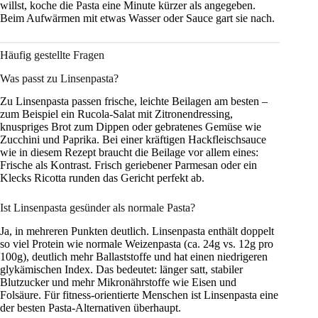
willst, koche die Pasta eine Minute kürzer als angegeben.
Beim Aufwärmen mit etwas Wasser oder Sauce gart sie nach.
Häufig gestellte Fragen
Was passt zu Linsenpasta?
Zu Linsenpasta passen frische, leichte Beilagen am besten –
zum Beispiel ein Rucola-Salat mit Zitronendressing,
knuspriges Brot zum Dippen oder gebratenes Gemüse wie
Zucchini und Paprika. Bei einer kräftigen Hackfleischsauce
wie in diesem Rezept braucht die Beilage vor allem eines:
Frische als Kontrast. Frisch geriebener Parmesan oder ein
Klecks Ricotta runden das Gericht perfekt ab.
Ist Linsenpasta gesünder als normale Pasta?
Ja, in mehreren Punkten deutlich. Linsenpasta enthält doppelt
so viel Protein wie normale Weizenpasta (ca. 24g vs. 12g pro
100g), deutlich mehr Ballaststoffe und hat einen niedrigeren
glykämischen Index. Das bedeutet: länger satt, stabiler
Blutzucker und mehr Mikronährstoffe wie Eisen und
Folsäure. Für fitness-orientierte Menschen ist Linsenpasta eine
der besten Pasta-Alternativen überhaupt.