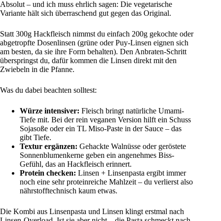
Absolut – und ich muss ehrlich sagen: Die vegetarische
Variante hält sich überraschend gut gegen das Original.
Statt 300g Hackfleisch nimmst du einfach 200g gekochte oder
abgetropfte Dosenlinsen (grüne oder Puy-Linsen eignen sich
am besten, da sie ihre Form behalten). Den Anbraten-Schritt
überspringst du, dafür kommen die Linsen direkt mit den
Zwiebeln in die Pfanne.
Was du dabei beachten solltest:
Würze intensiver:
Fleisch bringt natürliche Umami-
Tiefe mit. Bei der rein veganen Version hilft ein Schuss
Sojasoße oder ein TL Miso-Paste in der Sauce – das
gibt Tiefe.
Textur ergänzen:
Gehackte Walnüsse oder geröstete
Sonnenblumenkerne geben ein angenehmes Biss-
Gefühl, das an Hackfleisch erinnert.
Protein checken:
Linsen + Linsenpasta ergibt immer
noch eine sehr proteinreiche Mahlzeit – du verlierst also
nährstofftechnisch kaum etwas.
Die Kombi aus Linsenpasta und Linsen klingt erstmal nach
Linsen-Overload. Ist sie aber nicht – die Pasta schmeckt nach