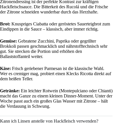
Zitronendressing ist der perfekte Kontrast zur kräftigen
Hackfleischsauce. Die Bitterkeit des Rucolá und die Frische
der Zitrone schneiden wunderbar durch das Herzhafte.
Brot:
Knuspriges Ciabatta oder geröstetes Sauerteigbrot zum
Eindippen in die Sauce – klassisch, aber immer richtig.
Gemüse:
Gebratene Zucchini, Paprika oder gegrillter
Brokkoli passen geschmacklich und nährstofftechnisch sehr
gut. Sie strecken die Portion und erhöhen den
Ballaststoffanteil weiter.
Käse:
Frisch geriebener Parmesan ist die klassische Wahl.
Wer es cremiger mag, probiert einen Klecks Ricotta direkt auf
dem heißen Teller.
Getränke:
Ein leichter Rotwein (Montepulciano oder Chianti)
macht das Ganze zu einem kleinen Dinner-Moment. Unter der
Woche passt auch ein großes Glas Wasser mit Zitrone – hält
die Verdauung in Schwung.
Kann ich Linsen anstelle von Hackfleisch verwenden?