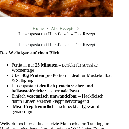
Home
Alle Rezepte
Linsenpasta mit Hackfleisch – Das Rezept
Linsenpasta mit Hackfleisch – Das Rezept
Das Wichtigste auf einen Blick:
Fertig in nur
25 Minuten
– perfekt für stressige
Wochentage
Über
40g Protein
pro Portion – ideal für Muskelaufbau
& Sättigung
Linsenpasta ist
deutlich proteinreicher und
ballaststoffreicher
als normale Pasta
Einfach
vegetarisch umwandelbar
– Hackfleisch
durch Linsen ersetzen klappt hervorragend
Meal-Prep freundlich
– schmeckt aufgewärmt
genauso gut
Weißt du noch, wie du das letzte Mal nach dem Training am
Herd gestanden hast – hungrig wie ein Wolf, keine Energie