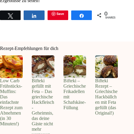
Ergebnisse zu sehen!
Save
0
Tweet
Share
Share
SHARES
Rezept-Empfehlungen für dich
Low Carb
Bifteki
Bifteki –
Bifteki
Frühstücks-
gefüllt mit
Griechische
Rezept –
Muffins:
Feta – Das
Frikadellen
Griechische
Das
griechische
mit
Hackbällch
einfachste
Hackfleisch
Schafskäse-
en mit Feta
Rezept zum
-
Füllung
gefüllt (das
Abnehmen
Geheimnis,
Original!)
(in 30
das deine
Minuten!)
Gäste nicht
mehr