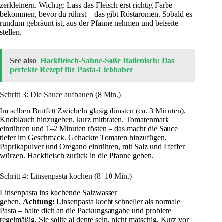
zerkleinern. Wichtig: Lass das Fleisch erst richtig Farbe
bekommen, bevor du rührst – das gibt Röstaromen. Sobald es
rundum gebräunt ist, aus der Pfanne nehmen und beiseite
stellen.
See also
Hackfleisch-Sahne-Soße Italienisch: Das
perfekte Rezept für Pasta-Liebhaber
Schritt 3: Die Sauce aufbauen (8 Min.)
Im selben Bratfett Zwiebeln glasig dünsten (ca. 3 Minuten).
Knoblauch hinzugeben, kurz mitbraten. Tomatenmark
einrühren und 1–2 Minuten rösten – das macht die Sauce
tiefer im Geschmack. Gehackte Tomaten hinzufügen,
Paprikapulver und Oregano einrühren, mit Salz und Pfeffer
würzen. Hackfleisch zurück in die Pfanne geben.
Schritt 4: Linsenpasta kochen (8–10 Min.)
Linsenpasta ins kochende Salzwasser
geben.
Achtung:
Linsenpasta kocht schneller als normale
Pasta – halte dich an die Packungsangabe und probiere
regelmäßig. Sie sollte al dente sein, nicht matschig. Kurz vor