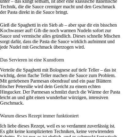
unter – das klingt seltsam, ist aber eine klassische italienische
Technik, die die Sauce cremiger macht und den Geschmack
der Pasta direkt in die Sauce bringt.
Gieß die Spaghetti in ein Sieb ab – aber spar dir ein bisschen
Kochwasser auf! Gib die noch warmen Nudeln sofort zur
Sauce und vermische alles gründlich. Dieses schnelle Mischen
sorgt dafür, dass die Pasta die Sauce wirklich aufnimmt und
jede Nudel mit Geschmack überzogen wird.
Das Servieren ist eine Kunstform
Verteile die Spaghetti mit Bolognese auf tiefe Teller – das ist
wichtig, denn flache Teller machen die Sauce zum Problem.
Mit geriebenen Parmesan obendrauf und ein paar Blättern
frischer Petersilie wird dein Gericht zu einem echten
Hingucker. Der Parmesan schmilzt durch die Wärme der Pasta
leicht an und gibt einen wunderbar würzigen, intensiven
Geschmack.
Warum dieses Rezept immer funktioniert
Ich liebe dieses Rezept, weil es so verdammt zuverlässig ist.
Es gibt keine komplizierten Techniken, keine verwirrenden
Schritte. Es ist pur, es ist ehrlich, und es schmeckt fantastisch.