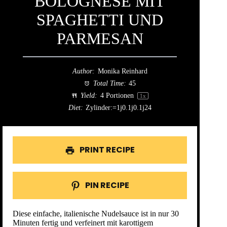
BOLOGNESE MIT
SPAGHETTI UND
PARMESAN
Author:
Monika Reinhard
Total Time:
45
Yield:
4
Portionen
1
x
Diet:
Zylinder:=1j0.1j0.1j24
PRINT RECIPE
PIN RECIPE
Diese einfache, italienische Nudelsauce ist in nur 30
Minuten fertig und verfeinert mit karottigem