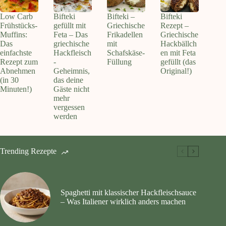
Low Carb
Bifteki
Bifteki –
Bifteki
Frühstücks-
gefüllt mit
Griechische
Rezept –
Muffins:
Feta – Das
Frikadellen
Griechische
Das
griechische
mit
Hackbällch
einfachste
Hackfleisch
Schafskäse-
en mit Feta
Rezept zum
-
Füllung
gefüllt (das
Abnehmen
Geheimnis,
Original!)
(in 30
das deine
Minuten!)
Gäste nicht
mehr
vergessen
werden
Trending Rezepte
Spaghetti mit klassischer Hackfleischsauce
– Was Italiener wirklich anders machen