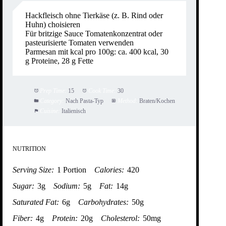
Hackfleisch ohne Tierkäse (z. B. Rind oder
Huhn) choisieren
Für britzige Sauce Tomatenkonzentrat oder
pasteurisierte Tomaten verwenden
Parmesan mit kcal pro 100g: ca. 400 kcal, 30
g Proteine, 28 g Fette
Prep Time:
15
Cook Time:
30
Category:
Nach Pasta-Typ
Method:
Braten/Kochen
Cuisine:
Italienisch
NUTRITION
Serving Size:
1 Portion
Calories:
420
Sugar:
3g
Sodium:
5g
Fat:
14g
Saturated Fat:
6g
Carbohydrates:
50g
Fiber:
4g
Protein:
20g
Cholesterol:
50mg