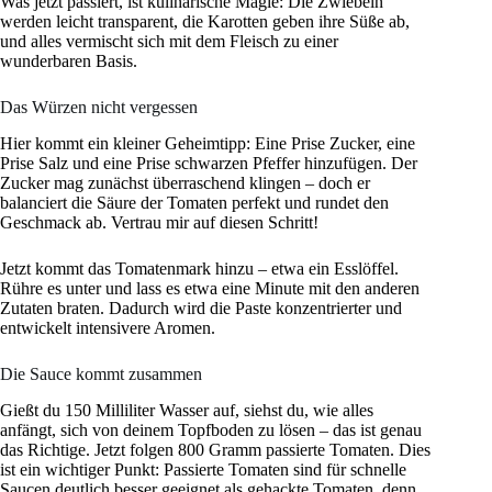
Was jetzt passiert, ist kulinarische Magie: Die Zwiebeln
werden leicht transparent, die Karotten geben ihre Süße ab,
und alles vermischt sich mit dem Fleisch zu einer
wunderbaren Basis.
Das Würzen nicht vergessen
Hier kommt ein kleiner Geheimtipp: Eine Prise Zucker, eine
Prise Salz und eine Prise schwarzen Pfeffer hinzufügen. Der
Zucker mag zunächst überraschend klingen – doch er
balanciert die Säure der Tomaten perfekt und rundet den
Geschmack ab. Vertrau mir auf diesen Schritt!
Jetzt kommt das Tomatenmark hinzu – etwa ein Esslöffel.
Rühre es unter und lass es etwa eine Minute mit den anderen
Zutaten braten. Dadurch wird die Paste konzentrierter und
entwickelt intensivere Aromen.
Die Sauce kommt zusammen
Gießt du 150 Milliliter Wasser auf, siehst du, wie alles
anfängt, sich von deinem Topfboden zu lösen – das ist genau
das Richtige. Jetzt folgen 800 Gramm passierte Tomaten. Dies
ist ein wichtiger Punkt: Passierte Tomaten sind für schnelle
Saucen deutlich besser geeignet als gehackte Tomaten, denn