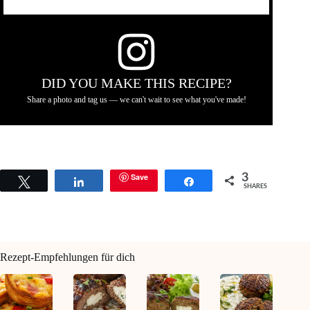
DID YOU MAKE THIS RECIPE?
Share a photo and tag us — we can't wait to see what you've made!
Save
3
Tweet
Share
Share
SHARES
Rezept-Empfehlungen für dich