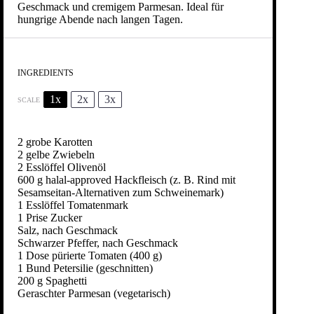
Geschmack und cremigem Parmesan. Ideal für
hungrige Abende nach langen Tagen.
INGREDIENTS
1x
2x
3x
SCALE
2
grobe Karotten
2
gelbe Zwiebeln
2
Esslöffel Olivenöl
600 g
halal-approved Hackfleisch (z. B. Rind mit
Sesamseitan-Alternativen zum Schweinemark)
1
Esslöffel Tomatenmark
1
Prise Zucker
Salz, nach Geschmack
Schwarzer Pfeffer, nach Geschmack
1
Dose pürierte Tomaten (
400 g
)
1
Bund Petersilie (geschnitten)
200 g
Spaghetti
Geraschter Parmesan (vegetarisch)