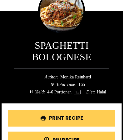
SPAGHETTI
BOLOGNESE
Author:
Monika Reinhard
Total Time:
165
Yield:
4
-
6
Portionen
Diet:
Halal
1
x
PRINT RECIPE
PIN RECIPE