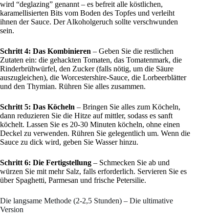
wird “deglazing” genannt – es befreit alle köstlichen,
karamellisierten Bits vom Boden des Topfes und verleiht
ihnen der Sauce. Der Alkoholgeruch sollte verschwunden
sein.
Schritt 4: Das Kombinieren
– Geben Sie die restlichen
Zutaten ein: die gehackten Tomaten, das Tomatenmark, die
Rinderbrühwürfel, den Zucker (falls nötig, um die Säure
auszugleichen), die Worcestershire-Sauce, die Lorbeerblätter
und den Thymian. Rühren Sie alles zusammen.
Schritt 5: Das Köcheln
– Bringen Sie alles zum Köcheln,
dann reduzieren Sie die Hitze auf mittler, sodass es sanft
köchelt. Lassen Sie es 20-30 Minuten köcheln, ohne einen
Deckel zu verwenden. Rühren Sie gelegentlich um. Wenn die
Sauce zu dick wird, geben Sie Wasser hinzu.
Schritt 6: Die Fertigstellung
– Schmecken Sie ab und
würzen Sie mit mehr Salz, falls erforderlich. Servieren Sie es
über Spaghetti, Parmesan und frische Petersilie.
Die langsame Methode (2-2,5 Stunden) – Die ultimative
Version