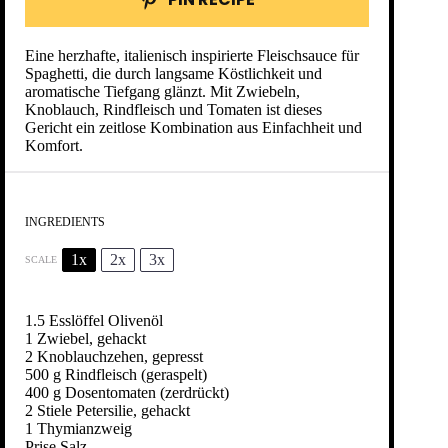
Eine herzhafte, italienisch inspirierte Fleischsauce für
Spaghetti, die durch langsame Köstlichkeit und
aromatische Tiefgang glänzt. Mit Zwiebeln,
Knoblauch, Rindfleisch und Tomaten ist dieses
Gericht ein zeitlose Kombination aus Einfachheit und
Komfort.
INGREDIENTS
1x
2x
3x
SCALE
1.5
Esslöffel Olivenöl
1
Zwiebel, gehackt
2
Knoblauchzehen, gepresst
500 g
Rindfleisch (geraspelt)
400 g
Dosentomaten (zerdrückt)
2
Stiele Petersilie, gehackt
1
Thymianzweig
Prise Salz