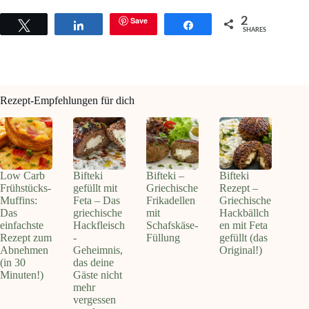
Save
2
Tweet
Share
Share
SHARES
Rezept-Empfehlungen für dich
Low Carb
Bifteki
Bifteki –
Bifteki
Frühstücks-
gefüllt mit
Griechische
Rezept –
Muffins:
Feta – Das
Frikadellen
Griechische
Das
griechische
mit
Hackbällch
einfachste
Hackfleisch
Schafskäse-
en mit Feta
Rezept zum
-
Füllung
gefüllt (das
Abnehmen
Geheimnis,
Original!)
(in 30
das deine
Minuten!)
Gäste nicht
mehr
vergessen