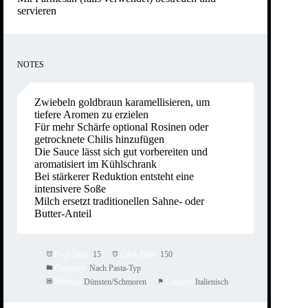
servieren
NOTES
Zwiebeln goldbraun karamellisieren, um
tiefere Aromen zu erzielen
Für mehr Schärfe optional Rosinen oder
getrocknete Chilis hinzufügen
Die Sauce lässt sich gut vorbereiten und
aromatisiert im Kühlschrank
Bei stärkerer Reduktion entsteht eine
intensivere Soße
Milch ersetzt traditionellen Sahne- oder
Butter-Anteil
Prep Time:
15
Cook Time:
150
Category:
Nach Pasta-Typ
Method:
Dünsten/Schmoren
Cuisine:
Italienisch