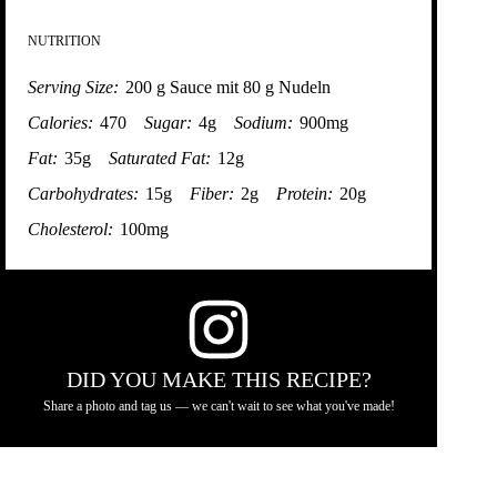
NUTRITION
Serving Size:
200 g Sauce mit 80 g Nudeln
Calories:
470
Sugar:
4g
Sodium:
900mg
Fat:
35g
Saturated Fat:
12g
Carbohydrates:
15g
Fiber:
2g
Protein:
20g
Cholesterol:
100mg
DID YOU MAKE THIS RECIPE?
Share a photo and tag us — we can't wait to see what you've made!