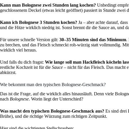
Kann man Bolognese zwei Stunden lang kochen?
Unbedingt empfehl
geschlossenem Deckel (etwas leicht geöffnet) passiert in Stunde zwei d
Kann ich Bolognese 3 Stunden kochen?
Ja – aber achte darauf, das
und die Hitze wirklich niedrig ist. Sonst brennt dir die Sauce an, und d
Für unsere schnelle Version gilt:
30–35 Minuten sind das Minimum
.
zu brechen, und das Fleisch schmeckt roh-würzig statt vollmundig. Mit
wirklich viel heraus.
Und falls du dich fragst:
Wie lange soll man Hackfleisch köcheln las
restliche Kochzeit ist für die
Sauce
– nicht für das Fleisch. Das macht 
abkürzst.
Wie bekommt man den typischen Bolognese-Geschmack?
Das ist die Frage, auf die wirklich alles hinausläuft. Denn viele Bol
nach
Bolognese
. Worin liegt der Unterschied?
Was macht den typischen Bolognese-Geschmack aus?
Es sind drei
Brühe), und die richtige Würzung zum richtigen Zeitpunkt.
Hier sind die wichtigsten Stellschrauben: