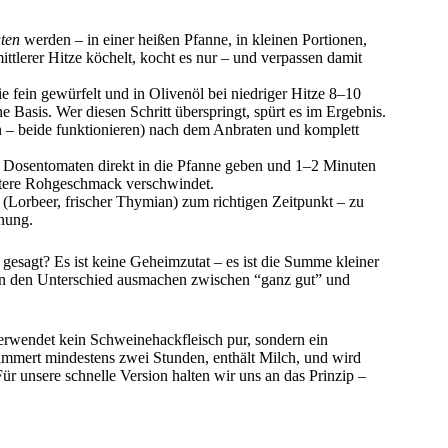
ten
werden – in einer heißen Pfanne, in kleinen Portionen,
ittlerer Hitze köchelt, kocht es nur – und verpassen damit
e fein gewürfelt und in Olivenöl bei niedriger Hitze 8–10
e Basis. Wer diesen Schritt überspringt, spürt es im Ergebnis.
 – beide funktionieren) nach dem Anbraten und komplett
Dosentomaten direkt in die Pfanne geben und 1–2 Minuten
bittere Rohgeschmack verschwindet.
 (Lorbeer, frischer Thymian) zum richtigen Zeitpunkt – zu
unung.
 gesagt? Es ist keine Geheimzutat – es ist die Summe kleiner
mmen den Unterschied ausmachen zwischen “ganz gut” und
erwendet kein Schweinehackfleisch pur, sondern ein
mmert mindestens zwei Stunden, enthält Milch, und wird
. Für unsere schnelle Version halten wir uns an das Prinzip –