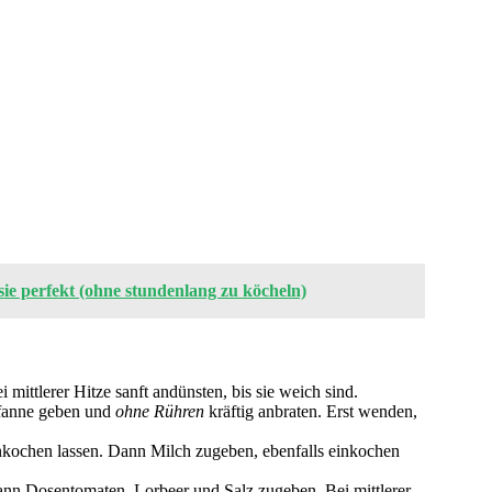
sie perfekt (ohne stundenlang zu köcheln)
 mittlerer Hitze sanft andünsten, bis sie weich sind.
Pfanne geben und
ohne Rühren
kräftig anbraten. Erst wenden,
nkochen lassen. Dann Milch zugeben, ebenfalls einkochen
nn Dosentomaten, Lorbeer und Salz zugeben. Bei mittlerer