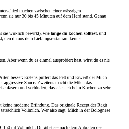
 Unterschied machen zwischen einer wässrigen
wenn sie nur 30 bis 45 Minuten auf dem Herd stand. Genau
 sie wirklich bewirkt),
wie lange du kochen solltest
, und
t
, den du aus dem Lieblingsrestaurant kennst.
ten. Aber wenn du es einmal ausprobiert hast, wirst du es nie
rten besser: Erstens puffert das Fett und Eiweiß der Milch
ger aggressive Sauce. Zweitens macht die Milch das
eischfasern und verhindert, dass sie sich beim Kochen zu sehr
st keine moderne Erfindung. Das originale Rezept der Ragù
t tatsächlich Vollmilch. Wer also sagt, Milch in der Bolognese
0–150 ml Vollmilch. Du gibst sie nach dem Anbraten des