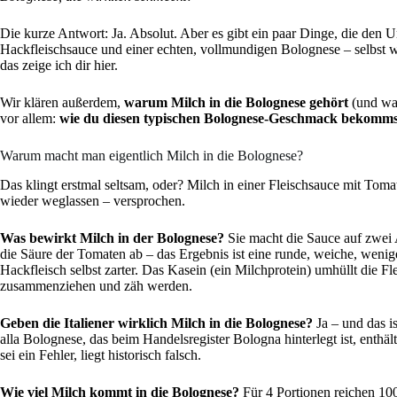
Die kurze Antwort: Ja. Absolut. Aber es gibt ein paar Dinge, die den
Hackfleischsauce und einer echten, vollmundigen Bolognese – selbst 
das zeige ich dir hier.
Wir klären außerdem,
warum Milch in die Bolognese gehört
(und was
vor allem:
wie du diesen typischen Bolognese-Geschmack bekomms
Warum macht man eigentlich Milch in die Bolognese?
Das klingt erstmal seltsam, oder? Milch in einer Fleischsauce mit Toma
wieder weglassen – versprochen.
Was bewirkt Milch in der Bolognese?
Sie macht die Sauce auf zwei A
die Säure der Tomaten ab – das Ergebnis ist eine runde, weiche, weni
Hackfleisch selbst zarter. Das Kasein (ein Milchprotein) umhüllt die Fl
zusammenziehen und zäh werden.
Geben die Italiener wirklich Milch in die Bolognese?
Ja – und das i
alla Bolognese, das beim Handelsregister Bologna hinterlegt ist, enthäl
sei ein Fehler, liegt historisch falsch.
Wie viel Milch kommt in die Bolognese?
Für 4 Portionen reichen 10