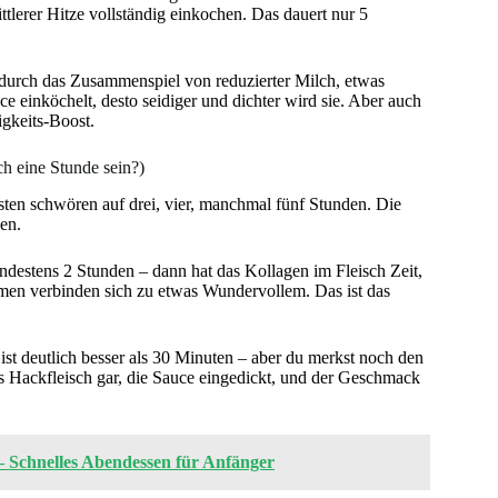
tlerer Hitze vollständig einkochen. Das dauert nur 5
 durch das Zusammenspiel von reduzierter Milch, etwas
e einköchelt, desto seidiger und dichter wird sie. Aber auch
igkeits-Boost.
h eine Stunde sein?)
isten schwören auf drei, vier, manchmal fünf Stunden. Die
ben.
estens 2 Stunden – dann hat das Kollagen im Fleisch Zeit,
omen verbinden sich zu etwas Wundervollem. Das ist das
ist deutlich besser als 30 Minuten – aber du merkst noch den
as Hackfleisch gar, die Sauce eingedickt, und der Geschmack
– Schnelles Abendessen für Anfänger