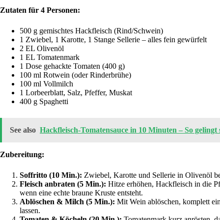
Zutaten für 4 Personen:
500 g gemischtes Hackfleisch (Rind/Schwein)
1 Zwiebel, 1 Karotte, 1 Stange Sellerie – alles fein gewürfelt
2 EL Olivenöl
1 EL Tomatenmark
1 Dose gehackte Tomaten (400 g)
100 ml Rotwein (oder Rinderbrühe)
100 ml Vollmilch
1 Lorbeerblatt, Salz, Pfeffer, Muskat
400 g Spaghetti
See also
Hackfleisch-Tomatensauce in 10 Minuten – So gelingt 
Zubereitung:
Soffritto (10 Min.):
Zwiebel, Karotte und Sellerie in Olivenöl bei
Fleisch anbraten (5 Min.):
Hitze erhöhen, Hackfleisch in die 
wenn eine echte braune Kruste entsteht.
Ablöschen & Milch (5 Min.):
Mit Wein ablöschen, komplett ei
lassen.
Tomaten & Köcheln (20 Min.):
Tomatenmark kurz anrösten, da