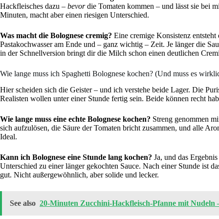
Hackfleisches dazu –
bevor
die Tomaten kommen – und lässt sie bei mit
Minuten, macht aber einen riesigen Unterschied.
Was macht die Bolognese cremig?
Eine cremige Konsistenz entsteht
Pastakochwasser am Ende und – ganz wichtig – Zeit. Je länger die Sauc
in der Schnellversion bringt dir die Milch schon einen deutlichen Crem
Wie lange muss ich Spaghetti Bolognese kochen? (Und muss es wirklic
Hier scheiden sich die Geister – und ich verstehe beide Lager. Die Pur
Realisten wollen unter einer Stunde fertig sein. Beide können recht ha
Wie lange muss eine echte Bolognese kochen?
Streng genommen mind
sich aufzulösen, die Säure der Tomaten bricht zusammen, und alle Ar
Ideal.
Kann ich Bolognese eine Stunde lang kochen?
Ja, und das Ergebnis 
Unterschied zu einer länger gekochten Sauce. Nach einer Stunde ist d
gut. Nicht außergewöhnlich, aber solide und lecker.
See also
20‑Minuten Zucchini‑Hackfleisch‑Pfanne mit Nudeln 