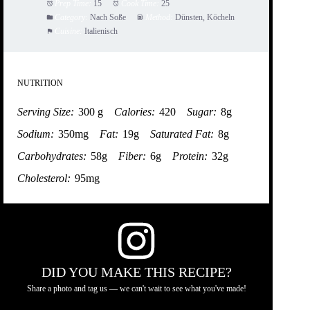
Prep Time:
15
Cook Time:
25
Category:
Nach Soße
Method:
Dünsten, Köcheln
Cuisine:
Italienisch
NUTRITION
Serving Size:
300 g
Calories:
420
Sugar:
8g
Sodium:
350mg
Fat:
19g
Saturated Fat:
8g
Carbohydrates:
58g
Fiber:
6g
Protein:
32g
Cholesterol:
95mg
DID YOU MAKE THIS RECIPE?
Share a photo and tag us — we can't wait to see what you've made!