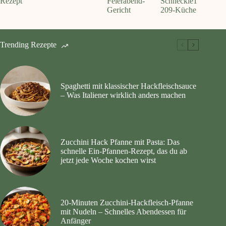
Rezept
Feierabend-
Schneckle1
Gericht
209-Küche
Trending Rezepte
Spaghetti mit klassischer Hackfleischsauce
– Was Italiener wirklich anders machen
Zucchini Hack Pfanne mit Pasta: Das
schnelle Ein-Pfannen-Rezept, das du ab
jetzt jede Woche kochen wirst
20‑Minuten Zucchini‑Hackfleisch‑Pfanne
mit Nudeln – Schnelles Abendessen für
Anfänger