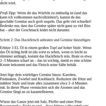
dicht wird.
Profi-Tipp:
Wenn dir das Würfeln zu mühselig ist (und das
kann ich vollkommen nachvollziehen!), kannst du das
geschälte Gemüse auch grob raspeln. Das geht viel schneller!
Bedenke nur, dass das Gemüse später nicht ganz so viel Biss
hat – aber der Geschmack leidet nicht darunter.
Schritt 2: Das Hackfleisch anbraten und Gemüse hinzufügen
Erhitze 3 EL Öl in einem großen Topf auf hoher Stufe. Wenn
das Öl richtig heiß ist (du wirst es sehen, wenn es leicht zu
shimmer anfängt), kommt das Hackfleisch rein. Brate es etwa
2–3 Minuten scharf an – das ist wichtig, damit es eine schöne
Kruste bekommt und das Fleisch seine Säfte behält.
Jetzt füge dein würfeliges Gemüse hinzu: Karotten,
Pastinaken, Zwiebel und Knoblauch. Reduziere die Hitze auf
mittlere Stufe und brate alles zusammen etwa 3–4 Minuten
mit. In dieser Phase vermischen sich die Aromen und das
Gemüse fängt an zu karamellisieren.
Würze das Ganze jetzt mit Salz, Pfeffer und einer Prise
Rosenpaprika. Nicht zu viel – diese Würze sollte subtil sein