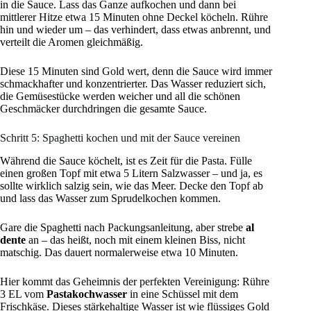
in die Sauce. Lass das Ganze aufkochen und dann bei
mittlerer Hitze etwa 15 Minuten ohne Deckel köcheln. Rühre
hin und wieder um – das verhindert, dass etwas anbrennt, und
verteilt die Aromen gleichmäßig.
Diese 15 Minuten sind Gold wert, denn die Sauce wird immer
schmackhafter und konzentrierter. Das Wasser reduziert sich,
die Gemüsestücke werden weicher und all die schönen
Geschmäcker durchdringen die gesamte Sauce.
Schritt 5: Spaghetti kochen und mit der Sauce vereinen
Während die Sauce köchelt, ist es Zeit für die Pasta. Fülle
einen großen Topf mit etwa 5 Litern Salzwasser – und ja, es
sollte wirklich salzig sein, wie das Meer. Decke den Topf ab
und lass das Wasser zum Sprudelkochen kommen.
Gare die Spaghetti nach Packungsanleitung, aber strebe
al
dente
an – das heißt, noch mit einem kleinen Biss, nicht
matschig. Das dauert normalerweise etwa 10 Minuten.
Hier kommt das Geheimnis der perfekten Vereinigung: Rühre
3 EL vom
Pastakochwasser
in eine Schüssel mit dem
Frischkäse. Dieses stärkehaltige Wasser ist wie flüssiges Gold