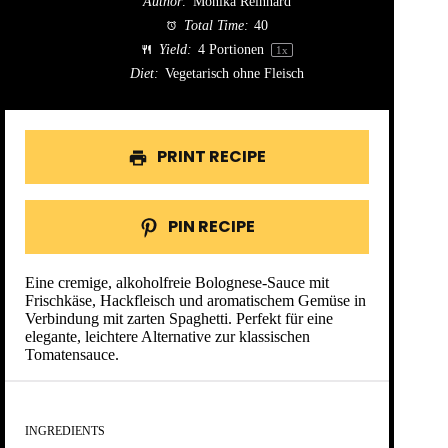
Author:
Monika Reinhard
Total Time:
40
Yield:
4
Portionen
1
x
Diet:
Vegetarisch ohne Fleisch
PRINT RECIPE
PIN RECIPE
Eine cremige, alkoholfreie Bolognese-Sauce mit
Frischkäse, Hackfleisch und aromatischem Gemüse in
Verbindung mit zarten Spaghetti. Perfekt für eine
elegante, leichtere Alternative zur klassischen
Tomatensauce.
INGREDIENTS