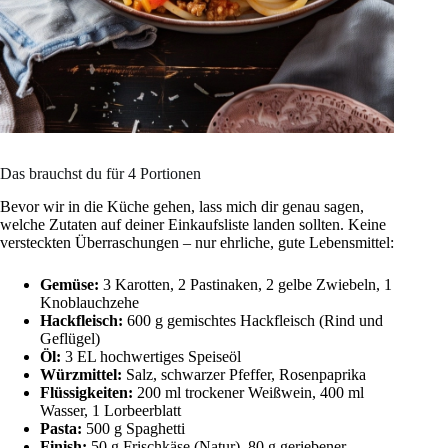
Das brauchst du für 4 Portionen
Bevor wir in die Küche gehen, lass mich dir genau sagen,
welche Zutaten auf deiner Einkaufsliste landen sollten. Keine
versteckten Überraschungen – nur ehrliche, gute Lebensmittel:
Gemüse:
3 Karotten, 2 Pastinaken, 2 gelbe Zwiebeln, 1
Knoblauchzehe
Hackfleisch:
600 g gemischtes Hackfleisch (Rind und
Geflügel)
Öl:
3 EL hochwertiges Speiseöl
Würzmittel:
Salz, schwarzer Pfeffer, Rosenpaprika
Flüssigkeiten:
200 ml trockener Weißwein, 400 ml
Wasser, 1 Lorbeerblatt
Pasta:
500 g Spaghetti
Finish:
50 g Frischkäse (Natur), 80 g geriebener