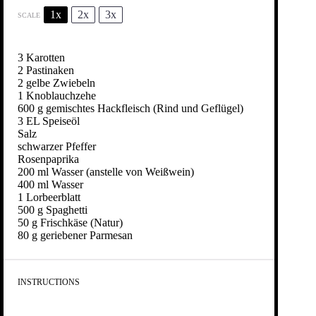
1x
2x
3x
SCALE
3
Karotten
2
Pastinaken
2
gelbe Zwiebeln
1
Knoblauchzehe
600 g
gemischtes Hackfleisch (Rind und Geflügel)
3
EL Speiseöl
Salz
schwarzer Pfeffer
Rosenpaprika
200
ml Wasser (anstelle von Weißwein)
400
ml Wasser
1
Lorbeerblatt
500 g
Spaghetti
50 g
Frischkäse (Natur)
80 g
geriebener Parmesan
INSTRUCTIONS