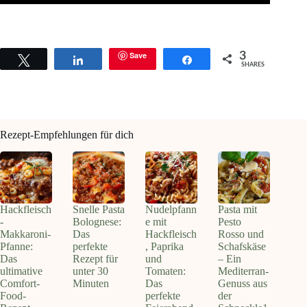
Save
3
Tweet
Share
Share
SHARES
Rezept-Empfehlungen für dich
Hackfleisch
Snelle Pasta
Nudelpfann
Pasta mit
-
Bolognese:
e mit
Pesto
Makkaroni-
Das
Hackfleisch
Rosso und
Pfanne:
perfekte
, Paprika
Schafskäse
Das
Rezept für
und
– Ein
ultimative
unter 30
Tomaten:
Mediterran-
Comfort-
Minuten
Das
Genuss aus
Food-
perfekte
der