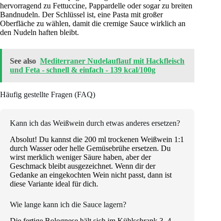
hervorragend zu Fettuccine, Pappardelle oder sogar zu breiten
Bandnudeln. Der Schlüssel ist, eine Pasta mit großer
Oberfläche zu wählen, damit die cremige Sauce wirklich an
den Nudeln haften bleibt.
See also
Mediterraner Nudelauflauf mit Hackfleisch
und Feta - schnell & einfach - 139 kcal/100g
Häufig gestellte Fragen (FAQ)
Kann ich das Weißwein durch etwas anderes ersetzen?
Absolut! Du kannst die 200 ml trockenen Weißwein 1:1
durch Wasser oder helle Gemüsebrühe ersetzen. Du
wirst merklich weniger Säure haben, aber der
Geschmack bleibt ausgezeichnet. Wenn dir der
Gedanke an eingekochten Wein nicht passt, dann ist
diese Variante ideal für dich.
Wie lange kann ich die Sauce lagern?
Die fertige Bolognese hält sich im Kühlschrank 3–4