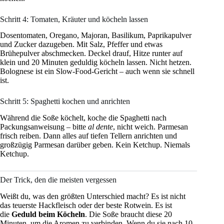
Schritt 4: Tomaten, Kräuter und köcheln lassen
Dosentomaten, Oregano, Majoran, Basilikum, Paprikapulver
und Zucker dazugeben. Mit Salz, Pfeffer und etwas
Brühepulver abschmecken. Deckel drauf, Hitze runter auf
klein und 20 Minuten geduldig köcheln lassen. Nicht hetzen.
Bolognese ist ein Slow-Food-Gericht – auch wenn sie schnell
ist.
Schritt 5: Spaghetti kochen und anrichten
Während die Soße köchelt, koche die Spaghetti nach
Packungsanweisung – bitte
al dente
, nicht weich. Parmesan
frisch reiben. Dann alles auf tiefen Tellern anrichten und
großzügig Parmesan darüber geben. Kein Ketchup. Niemals
Ketchup.
Der Trick, den die meisten vergessen
Weißt du, was den größten Unterschied macht? Es ist nicht
das teuerste Hackfleisch oder der beste Rotwein. Es ist
die
Geduld beim Köcheln
. Die Soße braucht diese 20
Minuten, um die Aromen zu verbinden. Wenn du sie nach 10