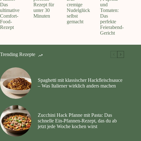
Das
Rezept für
cremige
und
ultimative
unter 30
Nudelglück
Tomaten:
Comfort-
Minuten
selbst
Das
Food-
gemacht
perfekte
Rezept
Feierabend-
Gericht
Trending Rezepte
Spaghetti mit klassischer Hackfleischsauce
– Was Italiener wirklich anders machen
Zucchini Hack Pfanne mit Pasta: Das
schnelle Ein-Pfannen-Rezept, das du ab
jetzt jede Woche kochen wirst