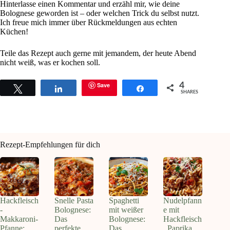
Hinterlasse einen Kommentar und erzähl mir, wie deine
Bolognese geworden ist – oder welchen Trick du selbst nutzt.
Ich freue mich immer über Rückmeldungen aus echten
Küchen!
Teile das Rezept auch gerne mit jemandem, der heute Abend
nicht weiß, was er kochen soll.
Save
4
Tweet
Share
Share
SHARES
Rezept-Empfehlungen für dich
Hackfleisch
Snelle Pasta
Spaghetti
Nudelpfann
-
Bolognese:
mit weißer
e mit
Makkaroni-
Das
Bolognese:
Hackfleisch
Pfanne:
perfekte
Das
, Paprika