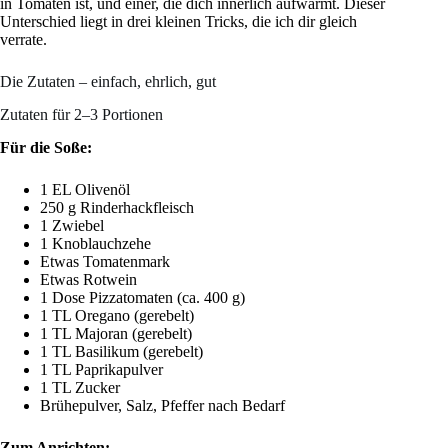
in Tomaten ist, und einer, die dich innerlich aufwärmt. Dieser
Unterschied liegt in drei kleinen Tricks, die ich dir gleich
verrate.
Die Zutaten – einfach, ehrlich, gut
Zutaten für 2–3 Portionen
Für die Soße:
1 EL Olivenöl
250 g Rinderhackfleisch
1 Zwiebel
1 Knoblauchzehe
Etwas Tomatenmark
Etwas Rotwein
1 Dose Pizzatomaten (ca. 400 g)
1 TL Oregano (gerebelt)
1 TL Majoran (gerebelt)
1 TL Basilikum (gerebelt)
1 TL Paprikapulver
1 TL Zucker
Brühepulver, Salz, Pfeffer nach Bedarf
Zum Anrichten: